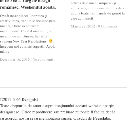
in RO #8 – Târg de design
in RO #8 – Târg de design
echipă de oameni simpatici și
românesc. Weekendul acesta.
românesc. Weekendul acesta.
entuziaști, nu în ideea utopică de a
aduna toate mormanele de gunoi la
Oricât ne-ar plăcea libertatea și
care au muncit
creativitatea, trebuie să recunoaștem:
uneori, e bine să ne facem
March 22, 2012
March 22, 2012
/
/
9 Comments
9 Comments
niște planuri. Cu atât mai mult, la
început de an. Bineee, hai să le
spunem New Year Resolutions!
Începem noi cu niște sugestii. Apoi,
mâine
December 16, 2016
December 16, 2016
/
/
No comments
No comments
Designist
©2011-2026
Toate drepturile de autor asupra conținutului acestui website aparțin
designist.ro. Orice reproducere sau preluare nu poate fi făcută decât
Presslabs
cu acordul nostru și cu menționarea sursei. Găzduit de
.