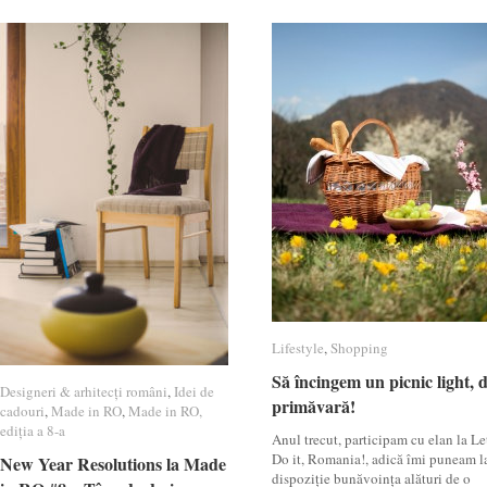
Lifestyle
Lifestyle
,
Shopping
Shopping
Să încingem un picnic light, 
Să încingem un picnic light, 
Designeri & arhitecți români
Designeri & arhitecți români
,
Idei de
Idei de
primăvară!
primăvară!
cadouri
cadouri
,
Made in RO
Made in RO
,
Made in RO,
Made in RO,
ediția a 8-a
ediția a 8-a
Anul trecut, participam cu elan la Le
Do it, Romania!, adică îmi puneam l
New Year Resolutions la Made
New Year Resolutions la Made
dispoziție bunăvoința alături de o