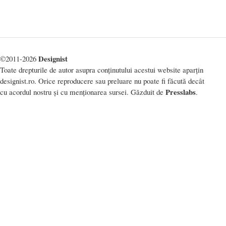
Designist
©2011-2026
Toate drepturile de autor asupra conținutului acestui website aparțin
designist.ro. Orice reproducere sau preluare nu poate fi făcută decât
Presslabs
cu acordul nostru și cu menționarea sursei. Găzduit de
.