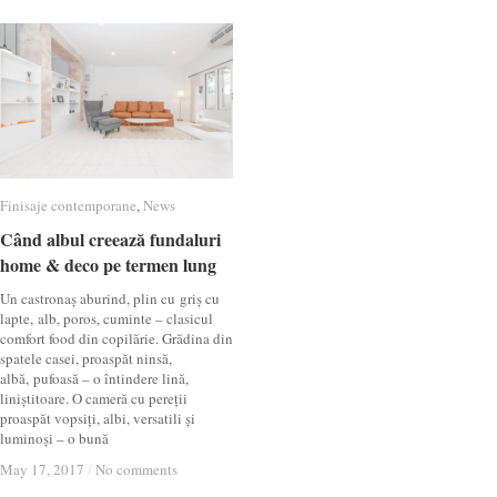
Finisaje contemporane
Finisaje contemporane
,
News
News
Când albul creează fundaluri
Când albul creează fundaluri
home & deco pe termen lung
home & deco pe termen lung
Un castronaș aburind, plin cu griș cu
lapte, alb, poros, cuminte – clasicul
comfort food din copilărie. Grădina din
spatele casei, proaspăt ninsă,
albă, pufoasă – o întindere lină,
liniștitoare. O cameră cu pereții
proaspăt vopsiți, albi, versatili și
luminoși – o bună
May 17, 2017
May 17, 2017
/
/
No comments
No comments