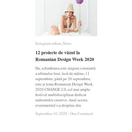
Instagram urban
Instagram urban
,
News
News
12 proiecte de văzut la
12 proiecte de văzut la
Romanian Design Week 2020
Romanian Design Week 2020
Da, schimbarea este singura constantă
a ultimelor luni, însă de mâine, 11
septembrie, până pe 20 septembrie,
este și tema Romanian Design Week
2020 CHANGE 2.0, cel mai amplu
festival multidisciplinar dedicat
industriilor creative. Anul acesta,
evenimentul s-a desprins din
September 10, 2020
September 10, 2020
/
/
One Comment
One Comment