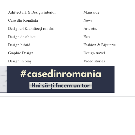
Arhitectură & Design interior
Mansarde
Case din România
News
Designeri & arhitecți români
Arte etc.
Design de obiect
Eco
Design hibrid
Fashion & Bijuterie
Graphic Design
Design travel
Design în oraș
Video stories