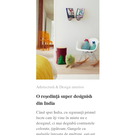
Arhitectură & Design interior
Arhitectură & Design interior
O reşedinţă super designish
O reşedinţă super designish
din India
din India
Când spui India, cu siguranţă primul
lucru care îţi vine în minte nu e
designul, ci mai degrabă contrastele
colorate, ţipătoare, Gangele cu
malurile înţesate de mulţimi, sari-uri