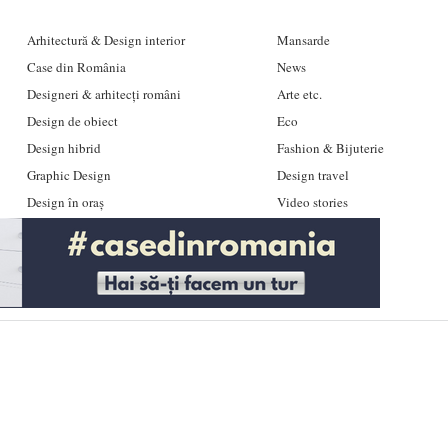
Arhitectură & Design interior
Mansarde
Case din România
News
Designeri & arhitecți români
Arte etc.
Design de obiect
Eco
Design hibrid
Fashion & Bijuterie
Graphic Design
Design travel
Design în oraș
Video stories