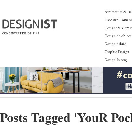
Arhitectură & Des
Case din Români
Designeri & arhi
Design de obiect
Design hibrid
Graphic Design
Design în oraș
Posts Tagged '
YouR Poc