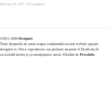
February 20, 2017
February 20, 2017
/
/
23 Comments
23 Comments
Designist
©2011-2026
Toate drepturile de autor asupra conținutului acestui website aparțin
designist.ro. Orice reproducere sau preluare nu poate fi făcută decât
Presslabs
cu acordul nostru și cu menționarea sursei. Găzduit de
.