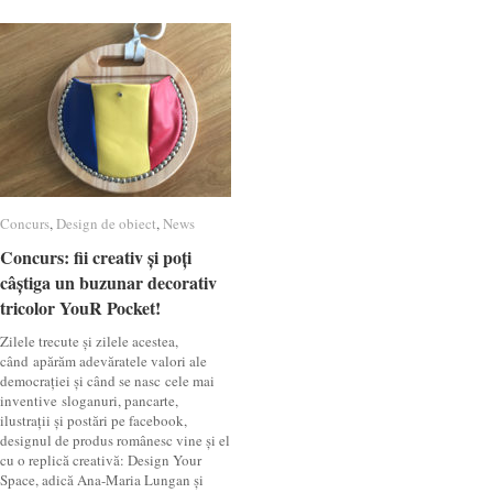
Concurs
Concurs
,
Design de obiect
Design de obiect
,
News
News
Concurs: fii creativ și poți
Concurs: fii creativ și poți
câștiga un buzunar decorativ
câștiga un buzunar decorativ
tricolor YouR Pocket!
tricolor YouR Pocket!
Zilele trecute și zilele acestea,
când apărăm adevăratele valori ale
democrației și când se nasc cele mai
inventive sloganuri, pancarte,
ilustrații și postări pe facebook,
designul de produs românesc vine și el
cu o replică creativă: Design Your
Space, adică Ana-Maria Lungan și