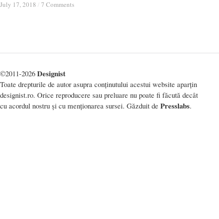
July 17, 2018
July 17, 2018
/
/
7 Comments
7 Comments
Designist
©2011-2026
Toate drepturile de autor asupra conținutului acestui website aparțin
designist.ro. Orice reproducere sau preluare nu poate fi făcută decât
Presslabs
cu acordul nostru și cu menționarea sursei. Găzduit de
.