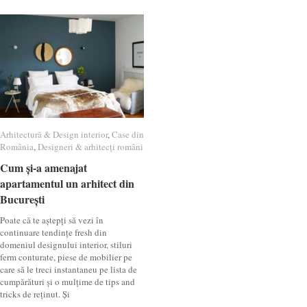
Arhitectură & Design interior
Arhitectură & Design interior
,
Case din
Case din
România
România
,
Designeri & arhitecți români
Designeri & arhitecți români
Cum și-a amenajat
Cum și-a amenajat
apartamentul un arhitect din
apartamentul un arhitect din
București
București
Poate că te aștepți să vezi în
continuare tendințe fresh din
domeniul designului interior, stiluri
ferm conturate, piese de mobilier pe
care să le treci instantaneu pe lista de
cumpărături și o mulțime de tips and
tricks de reținut. Și