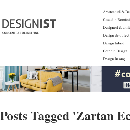
Arhitectură & Des
Case din Români
Designeri & arhi
Design de obiect
Design hibrid
Graphic Design
Design în oraș
Posts Tagged '
Zartan E