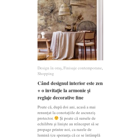
Design în oraș
Design în oraș
,
Finisaje contemporane
Finisaje contemporane
,
Shopping
Shopping
Când designul interior este zen
Când designul interior este zen
+ o invitație la armonie și
+ o invitație la armonie și
reglaje decorative fine
reglaje decorative fine
Poate că, după doi ani, acasă a mai
renunțat la conotațiile de ascunziș
protector.
Și poate că sursele de
echilibru și liniște au reînceput să se
propage printre noi, ca razele de
lumină (cu speranța că ce se întâmplă