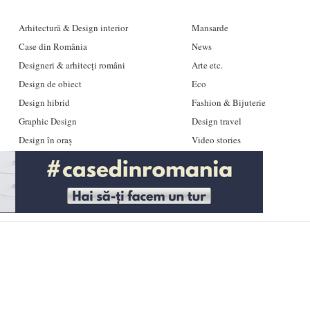
Arhitectură & Design interior
Mansarde
Case din România
News
Designeri & arhitecți români
Arte etc.
Design de obiect
Eco
Design hibrid
Fashion & Bijuterie
Graphic Design
Design travel
Design în oraș
Video stories