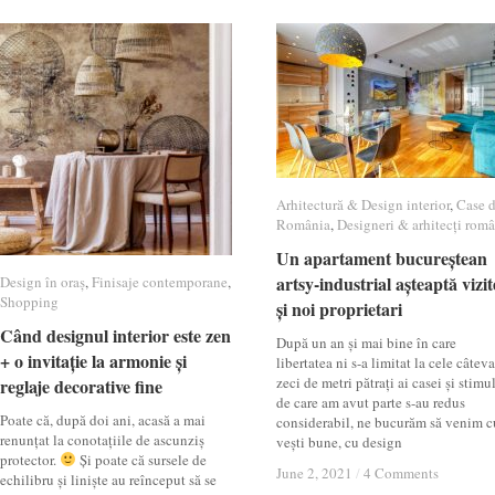
Arhitectură & Design interior
Arhitectură & Design interior
,
Case 
Case 
România
România
,
Designeri & arhitecți româ
Designeri & arhitecți româ
Un apartament bucureștean
Un apartament bucureștean
artsy-industrial așteaptă vizit
artsy-industrial așteaptă vizit
Design în oraș
Design în oraș
,
Finisaje contemporane
Finisaje contemporane
,
Shopping
Shopping
și noi proprietari
și noi proprietari
Când designul interior este zen
Când designul interior este zen
După un an și mai bine în care
+ o invitație la armonie și
+ o invitație la armonie și
libertatea ni s-a limitat la cele câteva
zeci de metri pătrați ai casei și stimul
reglaje decorative fine
reglaje decorative fine
de care am avut parte s-au redus
Poate că, după doi ani, acasă a mai
considerabil, ne bucurăm să venim c
renunțat la conotațiile de ascunziș
vești bune, cu design
protector.
Și poate că sursele de
June 2, 2021
June 2, 2021
/
/
4 Comments
4 Comments
echilibru și liniște au reînceput să se