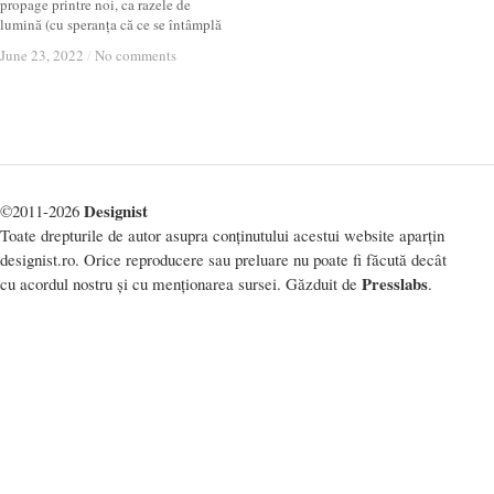
propage printre noi, ca razele de
lumină (cu speranța că ce se întâmplă
June 23, 2022
June 23, 2022
/
/
No comments
No comments
Designist
©2011-2026
Toate drepturile de autor asupra conținutului acestui website aparțin
designist.ro. Orice reproducere sau preluare nu poate fi făcută decât
Presslabs
cu acordul nostru și cu menționarea sursei. Găzduit de
.