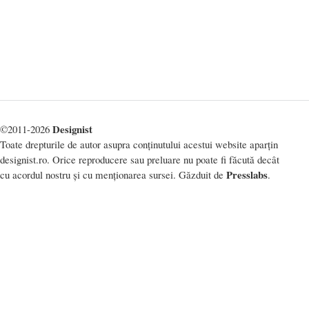
Designist
©2011-2026
Toate drepturile de autor asupra conținutului acestui website aparțin
designist.ro. Orice reproducere sau preluare nu poate fi făcută decât
Presslabs
cu acordul nostru și cu menționarea sursei. Găzduit de
.