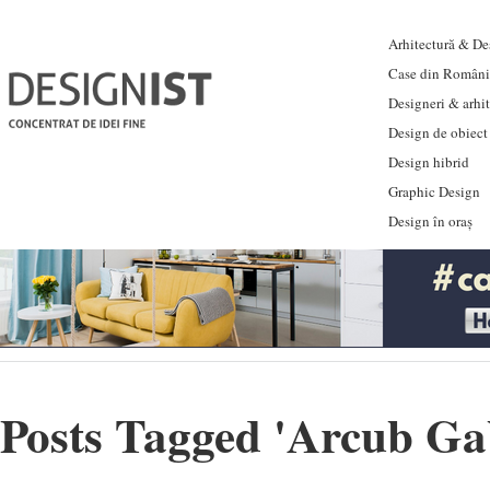
Arhitectură & Des
Case din Români
Designeri & arhi
Design de obiect
Design hibrid
Graphic Design
Design în oraș
Posts Tagged '
Arcub Ga