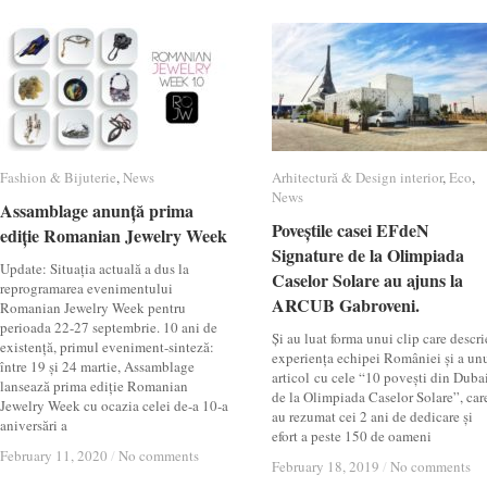
Fashion & Bijuterie
Fashion & Bijuterie
,
News
News
Arhitectură & Design interior
Arhitectură & Design interior
,
Eco
Eco
,
News
News
Assamblage anunță prima
Assamblage anunță prima
Poveștile casei EFdeN
Poveștile casei EFdeN
ediție Romanian Jewelry Week
ediție Romanian Jewelry Week
Signature de la Olimpiada
Signature de la Olimpiada
Update: Situația actuală a dus la
Caselor Solare au ajuns la
Caselor Solare au ajuns la
reprogramarea evenimentului
ARCUB Gabroveni.
ARCUB Gabroveni.
Romanian Jewelry Week pentru
perioada 22-27 septembrie. 10 ani de
Și au luat forma unui clip care descri
existență, primul eveniment-sinteză:
experiența echipei României și a un
între 19 și 24 martie, Assamblage
articol cu cele “10 povești din Dubai
lansează prima ediție Romanian
de la Olimpiada Caselor Solare”, car
Jewelry Week cu ocazia celei de-a 10-a
au rezumat cei 2 ani de dedicare și
aniversări a
efort a peste 150 de oameni
February 11, 2020
February 11, 2020
/
/
No comments
No comments
February 18, 2019
February 18, 2019
/
/
No comments
No comments