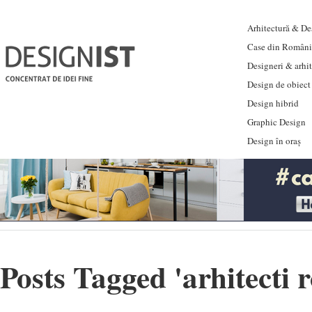
Arhitectură & Des
Case din Români
Designeri & arhi
Design de obiect
Design hibrid
Graphic Design
Design în oraș
Posts Tagged '
arhitecti