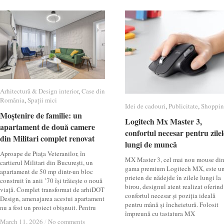
Arhitectură & Design interior
Arhitectură & Design interior
,
Case din
Case din
România
România
,
Spații mici
Spații mici
Idei de cadouri
Idei de cadouri
,
Publicitate
Publicitate
,
Shoppi
Shoppi
Moștenire de familie: un
Moștenire de familie: un
Logitech Mx Master 3,
Logitech Mx Master 3,
apartament de două camere
apartament de două camere
confortul necesar pentru zilel
confortul necesar pentru zilel
din Militari complet renovat
din Militari complet renovat
lungi de muncă
lungi de muncă
Aproape de Piața Veteranilor, în
MX Master 3, cel mai nou mouse di
cartierul Militari din București, un
gama premium Logitech MX, este u
apartament de 50 mp dintr-un bloc
prieten de nădejde în zilele lungi la
construit în anii ’70 își trăiește o nouă
birou, designul atent realizat oferind
viață. Complet transformat de arhiDOT
confortul necesar și poziția ideală
Design, amenajarea acestui apartament
pentru mână și încheietură. Folosit
nu a fost un proiect obișnuit. Pentru
împreună cu tastatura MX
March 11, 2026
March 11, 2026
/
/
No comments
No comments