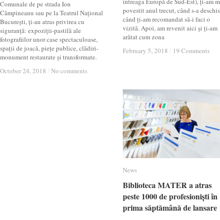
întreaga Europă de Sud-Est), ți-am m
Comunale de pe strada Ion
povestit anul trecut, când s-a deschis
Câmpineanu sau pe la Teatrul Național
când ți-am recomandat să-i faci o
București, ți-au atras privirea cu
vizită. Apoi, am revenit aici și ți-am
siguranță: expoziții-pastilă ale
arătat cum zona
fotografiilor unor case spectaculoase,
spații de joacă, piețe publice, clădiri-
February 5, 2018
February 5, 2018
/
/
19 Comments
19 Comments
monument restaurate și transformate.
October 24, 2018
October 24, 2018
/
/
No comments
No comments
News
News
Biblioteca MATER a atras
Biblioteca MATER a atras
peste 1000 de profesioniști în
peste 1000 de profesioniști în
prima săptămână de lansare
prima săptămână de lansare