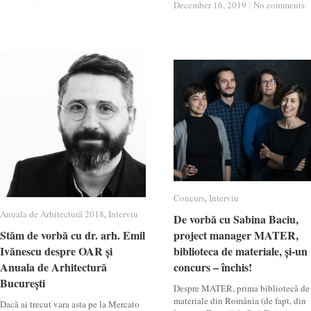
December 16, 2019
December 16, 2019
/
/
No comments
No comments
Concurs
Concurs
,
Interviu
Interviu
Anuala de Arhitectură 2018
Anuala de Arhitectură 2018
,
Interviu
Interviu
De vorbă cu Sabina Baciu,
De vorbă cu Sabina Baciu,
Stăm de vorbă cu dr. arh. Emil
Stăm de vorbă cu dr. arh. Emil
project manager MATER,
project manager MATER,
Ivănescu despre OAR și
Ivănescu despre OAR și
biblioteca de materiale, și-un
biblioteca de materiale, și-un
Anuala de Arhitectură
Anuala de Arhitectură
concurs – închis!
concurs – închis!
București
București
Despre MATER, prima bibliotecă de
materiale din România (de fapt, din
Dacă ai trecut vara asta pe la Mercato