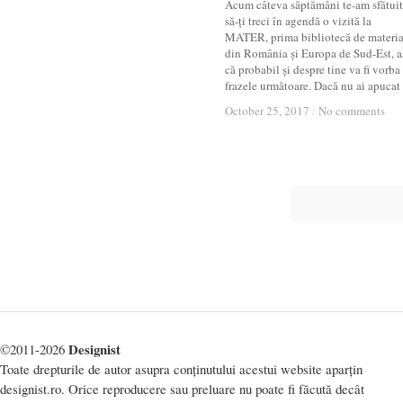
Acum câteva săptămâni te-am sfătuit
să-ți treci în agendă o vizită la
MATER, prima bibliotecă de materia
din România și Europa de Sud-Est, a
că probabil și despre tine va fi vorba
frazele următoare. Dacă nu ai apucat
October 25, 2017
October 25, 2017
/
/
No comments
No comments
Designist
©2011-2026
Toate drepturile de autor asupra conținutului acestui website aparțin
designist.ro. Orice reproducere sau preluare nu poate fi făcută decât