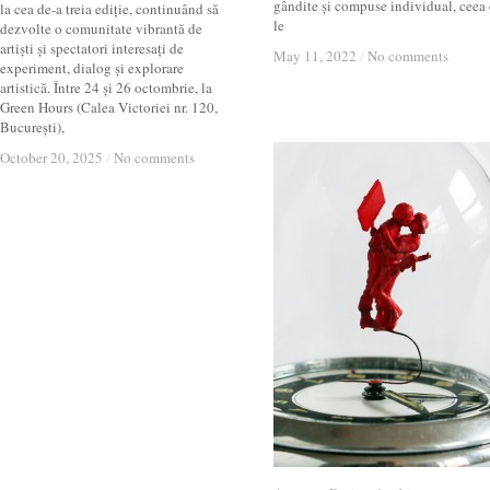
gândite și compuse individual, ceea 
la cea de-a treia ediție, continuând să
le
dezvolte o comunitate vibrantă de
artiști și spectatori interesați de
May 11, 2022
May 11, 2022
/
/
No comments
No comments
experiment, dialog și explorare
artistică. Între 24 și 26 octombrie, la
Green Hours (Calea Victoriei nr. 120,
București),
October 20, 2025
October 20, 2025
/
/
No comments
No comments