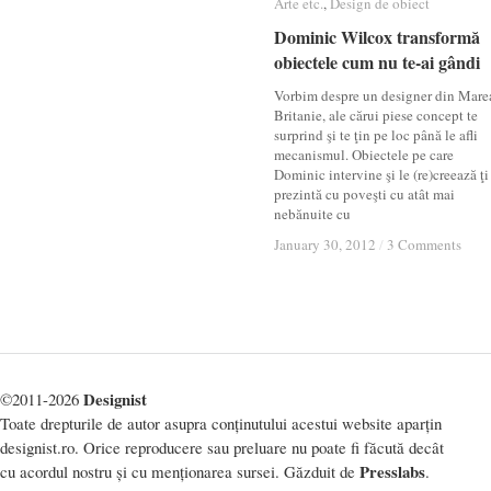
Arte etc.
Arte etc.
,
Design de obiect
Design de obiect
Dominic Wilcox transformă
Dominic Wilcox transformă
obiectele cum nu te-ai gândi
obiectele cum nu te-ai gândi
Vorbim despre un designer din Mare
Britanie, ale cărui piese concept te
surprind şi te ţin pe loc până le afli
mecanismul. Obiectele pe care
Dominic intervine şi le (re)creează ţi
prezintă cu poveşti cu atât mai
nebănuite cu
January 30, 2012
January 30, 2012
/
/
3 Comments
3 Comments
Designist
©2011-2026
Toate drepturile de autor asupra conținutului acestui website aparțin
designist.ro. Orice reproducere sau preluare nu poate fi făcută decât
Presslabs
cu acordul nostru și cu menționarea sursei. Găzduit de
.