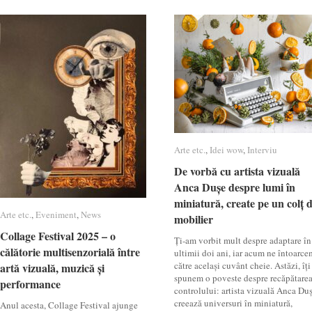
Arte etc.
Arte etc.
,
Idei wow
Idei wow
,
Interviu
Interviu
De vorbă cu artista vizuală
De vorbă cu artista vizuală
Anca Dușe despre lumi în
Anca Dușe despre lumi în
miniatură, create pe un colț 
miniatură, create pe un colț 
Arte etc.
Arte etc.
,
Eveniment
Eveniment
,
News
News
mobilier
mobilier
Collage Festival 2025 – o
Collage Festival 2025 – o
Ți-am vorbit mult despre adaptare în
călătorie multisenzorială între
călătorie multisenzorială între
ultimii doi ani, iar acum ne întoarce
către același cuvânt cheie. Astăzi, îți
artă vizuală, muzică și
artă vizuală, muzică și
spunem o poveste despre recăpătare
performance
performance
controlului: artista vizuală Anca Du
creează universuri în miniatură,
Anul acesta, Collage Festival ajunge