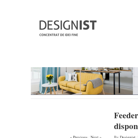
Feeder
disponi
« Previous
/
Next »
By
Designist
/