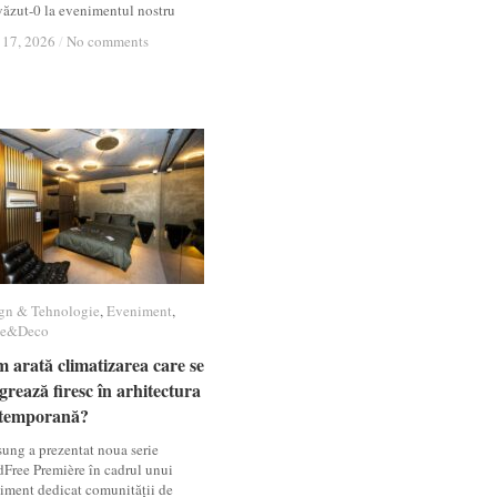
 văzut-0 la evenimentul nostru
 17, 2026
 17, 2026
/
/
No comments
No comments
gn & Tehnologie
gn & Tehnologie
,
Eveniment
Eveniment
,
e&Deco
e&Deco
 arată climatizarea care se
 arată climatizarea care se
grează firesc în arhitectura
grează firesc în arhitectura
temporană?
temporană?
ung a prezentat noua serie
Free Première în cadrul unui
iment dedicat comunității de