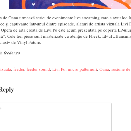
s de Oana urmează seriei de evenimente live streaming care a avut loc î
e și captivante într-unul dintre episoade, alături de artista vizuală Livi 
e. Opera de artă creată de Livi Po este acum prezentată pe coperta EP-ulu
că”. Cele trei piese sunt masterizate cu atenție de Pheek. EP-ul „Transmis
xclusiv de Vinyl Future.
in feeder.ro
vizuala
,
feeder
,
feeder sound
,
Livi Po
,
micro patternuri
,
Oana
,
sesiune de 
Reply