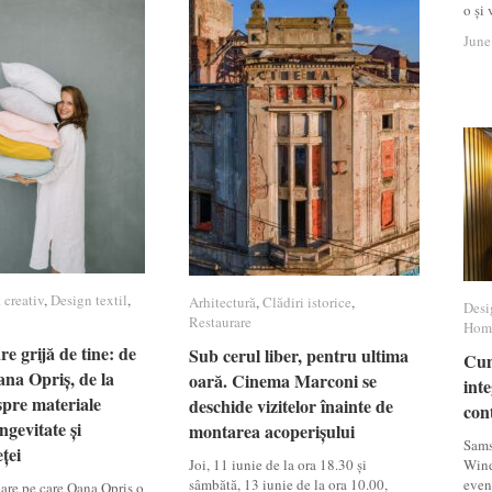
o și
June
June
 creativ
 creativ
,
Design textil
Design textil
,
Arhitectură
Arhitectură
,
Clădiri istorice
Clădiri istorice
,
Desi
Desi
Restaurare
Restaurare
Hom
Hom
e grijă de tine: de
e grijă de tine: de
Sub cerul liber, pentru ultima
Sub cerul liber, pentru ultima
Cum
Cum
na Opriș, de la
na Opriș, de la
oară. Cinema Marconi se
oară. Cinema Marconi se
inte
inte
pre materiale
pre materiale
deschide vizitelor înainte de
deschide vizitelor înainte de
con
con
ngevitate și
ngevitate și
montarea acoperișului
montarea acoperișului
Sams
ței
ței
Joi, 11 iunie de la ora 18.30 și
Wind
sâmbătă, 13 iunie de la ora 10.00,
even
bare pe care Oana Opriș o