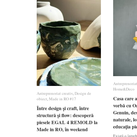
Antreprenoriat
Antreprenoriat
Home&Deco
Home&Deco
Antreprenoriat creativ
Antreprenoriat creativ
,
Design de
Design de
Casa care ar
Casa care ar
obiect
obiect
,
Made in RO #17
Made in RO #17
vorbă cu Oa
vorbă cu Oa
Între design și craft, între
Între design și craft, între
Genuin, des
Genuin, des
structură și flow: descoperă
structură și flow: descoperă
naturale, lo
naturale, lo
piesele EGAL 4 REMOLD la
piesele EGAL 4 REMOLD la
educația pie
educația pie
Made in RO, în weekend
Made in RO, în weekend
Există o între