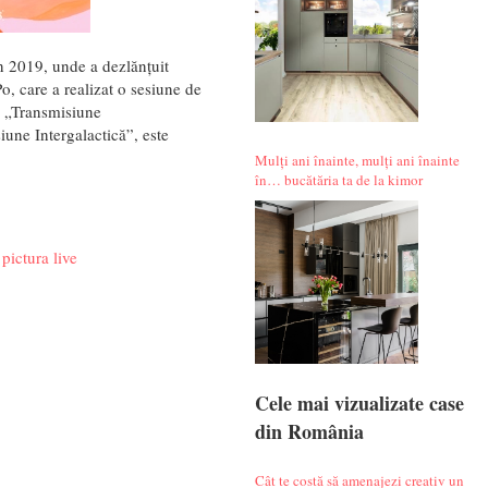
n 2019, unde a dezlănțuit
Po, care a realizat o sesiune de
i „Transmisiune
iune Intergalactică”, este
Mulți ani înainte, mulți ani înainte
în… bucătăria ta de la kimor
pictura live
Cele mai vizualizate case
din România
Cât te costă să amenajezi creativ un