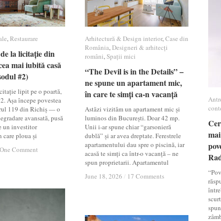
ale
ale
,
Restaurare
Restaurare
Arhitectură & Design interior
Arhitectură & Design interior
,
Case din
Case din
România
România
,
Designeri & arhitecți
Designeri & arhitecți
de la licitație din
de la licitație din
români
români
,
Spații mici
Spații mici
cea mai iubită casă
cea mai iubită casă
“The Devil is in the Details” –
“The Devil is in the Details” –
sodul #2)
sodul #2)
ne spune un apartament mic,
ne spune un apartament mic,
itație lipit pe o poartă,
în care te simți ca-n vacanță
în care te simți ca-n vacanță
Antr
Antr
12. Așa începe povestea
cont
cont
rul 119 din Richiș — o
Astăzi vizităm un apartament mic și
 degradare avansată, pusă
luminos din București. Doar 42 mp.
Cer
Cer
e un investitor
Unii i-ar spune chiar “garsonieră
mai
mai
n care ploua și
dublă” și ar avea dreptate. Ferestrele
apartamentului dau spre o piscină, iar
pov
pov
One Comment
One Comment
acasă te simți ca într-o vacanță – ne
Ra
Ra
spun proprietarii. Apartamentul
“Pov
June 18, 2026
June 18, 2026
/
/
17 Comments
17 Comments
răsp
între
scur
spun
zâmb