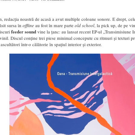
n, redacția noastră de acasă a avut multiple coloane sonore. E drept, ce
ăsit sursa în
offline
au fost în mare parte
old school
, la pick up, de pe vin
feeder sound
iscuri
vine la țanc: au lansat recent EP-ul „Transimisiune I
vinil. Discul conține trei piese minimal concepute cu ritmuri și texturi pro
cultători într-o călătorie în spațiul interior și exterior.