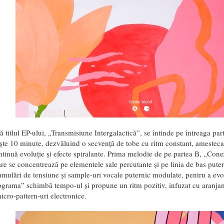
ă titlul EP-ului, „Transmisiune Intergalactică”, se întinde pe întreaga pa
ște 10 minute, dezvăluind o secvență de tobe cu ritm constant, amesteca
ntinuă evoluție și efecte spiralante. Prima melodie de pe partea B, „Cone
re se concentrează pe elementele sale percutante și pe linia de bas puter
cumulări de tensiune și sample-uri vocale puternic modulate, pentru a ev
grama” schimbă tempo-ul și propune un ritm pozitiv, infuzat cu aranja
cro-pattern-uri electronice.