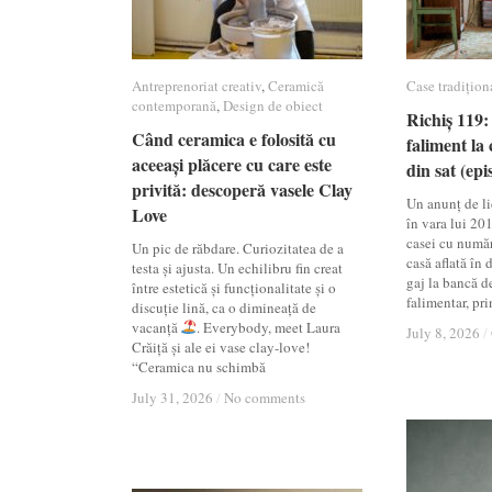
Antreprenoriat creativ
Antreprenoriat creativ
,
Ceramică
Ceramică
Case tradițion
Case tradițion
contemporană
contemporană
,
Design de obiect
Design de obiect
Richiș 119: 
Richiș 119: 
Când ceramica e folosită cu
Când ceramica e folosită cu
faliment la 
faliment la 
aceeași plăcere cu care este
aceeași plăcere cu care este
din sat (epi
din sat (epi
privită: descoperă vasele Clay
privită: descoperă vasele Clay
Un anunț de lic
Love
Love
în vara lui 20
casei cu numă
Un pic de răbdare. Curiozitatea de a
casă aflată în
testa și ajusta. Un echilibru fin creat
gaj la bancă d
între estetică și funcționalitate și o
falimentar, pri
discuție lină, ca o dimineață de
vacanță
. Everybody, meet Laura
July 8, 2026
July 8, 2026
/
/
Crăiță și ale ei vase clay-love!
“Ceramica nu schimbă
July 31, 2026
July 31, 2026
/
/
No comments
No comments