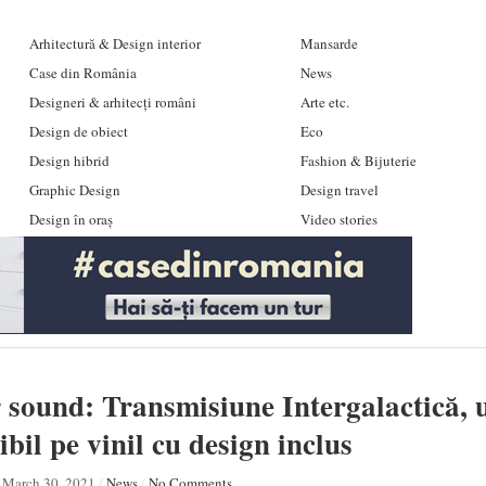
Arhitectură & Design interior
Mansarde
Case din România
News
Designeri & arhitecți români
Arte etc.
Design de obiect
Eco
Design hibrid
Fashion & Bijuterie
Graphic Design
Design travel
Design în oraș
Video stories
 sound: Transmisiune Intergalactică,
bil pe vinil cu design inclus
March 30, 2021
/
News
/
No Comments