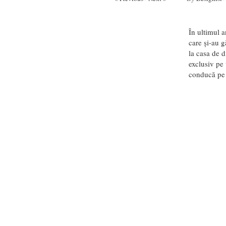
În ultimul a
care și-au g
la casa de d
exclusiv pe 
conducă pe as