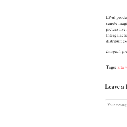
EP-ul produ
sunete magic
pictură liv
Intergalacti
distribuit e
Imagini: pr
Tags:
arta 
Leave a 