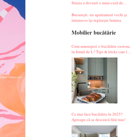
Sinaia a devenit o mini-casă de
vacanță atipică
București: un apartament vechi și
întunecos își regăsește lumina
Mobilier bucătărie
Cum amenajezi o bucătărie custom,
în formă de L? Tips & tricks care îți
fac alegerile mai simple.
Ce mai face bucătăria în 2025?
Aproape că se descurcă fără tine!