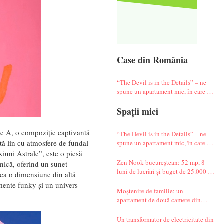
Case din România
“The Devil is in the Details” – ne
spune un apartament mic, în care te
simți ca-n vacanță
Spații mici
rte A, o compoziție captivantă
“The Devil is in the Details” – ne
tă lin cu atmosfere de fundal
spune un apartament mic, în care te
simți ca-n vacanță
xiuni Astrale”, este o piesă
Zen Nook bucureștean: 52 mp, 8
nică, oferind un sunet
luni de lucrări și buget de 25.000 de
oca o dimensiune din altă
euro
mente funky și un univers
Moștenire de familie: un
apartament de două camere din
Militari complet renovat
Un transformator de electricitate din