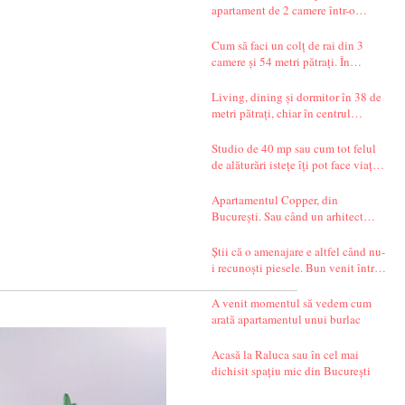
apartament de 2 camere într-o
garsonieră de 37 mp
Cum să faci un colț de rai din 3
camere și 54 metri pătrați. În
București.
Living, dining și dormitor în 38 de
metri pătrați, chiar în centrul
Bucureștiului. Și un decor seren,
care te transportă departe, spre țările
Studio de 40 mp sau cum tot felul
nordice.
de alăturări istețe îți pot face viața
mai simplă
Apartamentul Copper, din
București. Sau când un arhitect
începe să spună povești.
Știi că o amenajare e altfel când nu-
i recunoști piesele. Bun venit într-
un apartament din Timișoara!
A venit momentul să vedem cum
arată apartamentul unui burlac
Acasă la Raluca sau în cel mai
dichisit spațiu mic din București