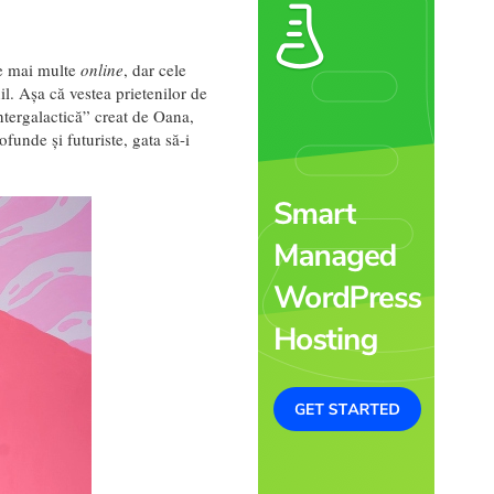
le mai multe
online
, dar cele
il. Așa că vestea prietenilor de
ntergalactică” creat de Oana,
funde și futuriste, gata să-i