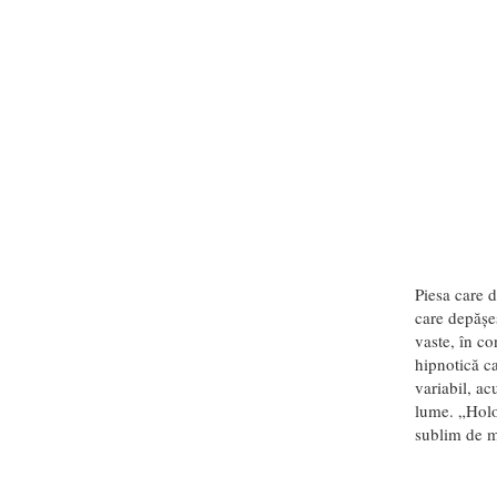
Piesa care d
care depășe
vaste, în co
hipnotică ca
variabil, a
lume. „Holo
sublim de mi