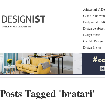
Arhitectură & Des
Case din Români
Designeri & arhi
Design de obiect
Design hibrid
Graphic Design
Design în oraș
Posts Tagged '
bratari
'