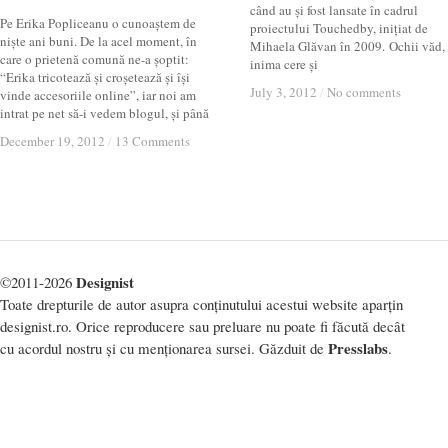
când au și fost lansate în cadrul
Pe Erika Popliceanu o cunoaștem de
proiectului Touchedby, inițiat de
niște ani buni. De la acel moment, în
Mihaela Glăvan în 2009. Ochii văd,
care o prietenă comună ne-a șoptit:
inima cere și
“Erika tricotează și croșetează și își
July 3, 2012
July 3, 2012
/
/
No comments
No comments
vinde accesoriile online”, iar noi am
intrat pe net să-i vedem blogul, și până
December 19, 2012
December 19, 2012
/
/
13 Comments
13 Comments
Designist
©2011-2026
Toate drepturile de autor asupra conținutului acestui website aparțin
designist.ro. Orice reproducere sau preluare nu poate fi făcută decât
Presslabs
cu acordul nostru și cu menționarea sursei. Găzduit de
.