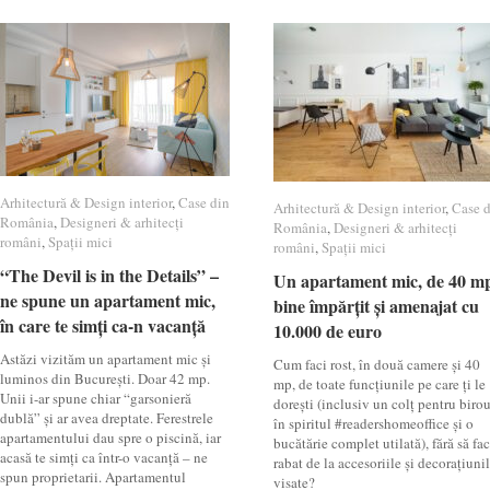
Arhitectură & Design interior
Arhitectură & Design interior
,
Case din
Case din
Arhitectură & Design interior
Arhitectură & Design interior
,
Case 
Case 
România
România
,
Designeri & arhitecți
Designeri & arhitecți
România
România
,
Designeri & arhitecți
Designeri & arhitecți
români
români
,
Spații mici
Spații mici
români
români
,
Spații mici
Spații mici
“The Devil is in the Details” –
“The Devil is in the Details” –
Un apartament mic, de 40 m
Un apartament mic, de 40 m
ne spune un apartament mic,
ne spune un apartament mic,
bine împărțit și amenajat cu
bine împărțit și amenajat cu
în care te simți ca-n vacanță
în care te simți ca-n vacanță
10.000 de euro
10.000 de euro
Astăzi vizităm un apartament mic și
Cum faci rost, în două camere și 40
luminos din București. Doar 42 mp.
mp, de toate funcțiunile pe care ți le
Unii i-ar spune chiar “garsonieră
dorești (inclusiv un colț pentru birou
dublă” și ar avea dreptate. Ferestrele
în spiritul #readershomeoffice și o
apartamentului dau spre o piscină, iar
bucătărie complet utilată), fără să fac
acasă te simți ca într-o vacanță – ne
rabat de la accesoriile și decorațiuni
spun proprietarii. Apartamentul
visate?