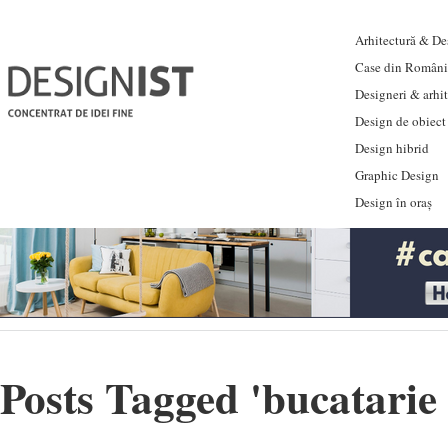
Arhitectură & Des
Case din Români
Designeri & arhi
Design de obiect
Design hibrid
Graphic Design
Design în oraș
Posts Tagged '
bucatarie