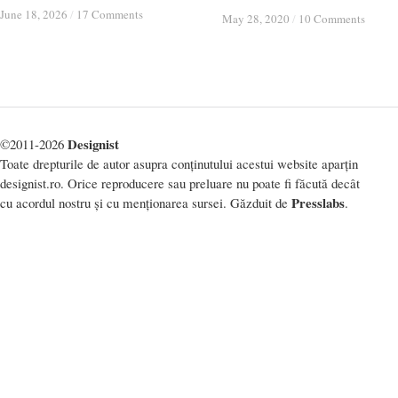
June 18, 2026
June 18, 2026
/
/
17 Comments
17 Comments
May 28, 2020
May 28, 2020
/
/
10 Comments
10 Comments
Designist
©2011-2026
Toate drepturile de autor asupra conținutului acestui website aparțin
designist.ro. Orice reproducere sau preluare nu poate fi făcută decât
Presslabs
cu acordul nostru și cu menționarea sursei. Găzduit de
.