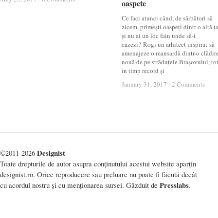
oaspete
oaspete
Ce faci atunci când, de sărbători să
zicem, primești oaspeți dintr-o altă ț
și nu ai un loc fain unde să-i
cazezi? Rogi un arhitect inspirat să
amenajeze o mansardă dintr-o clădir
nouă de pe străduțele Brașovului, to
în timp record și
January 31, 2017
January 31, 2017
/
/
2 Comments
2 Comments
Designist
©2011-2026
Toate drepturile de autor asupra conținutului acestui website aparțin
designist.ro. Orice reproducere sau preluare nu poate fi făcută decât
Presslabs
cu acordul nostru și cu menționarea sursei. Găzduit de
.