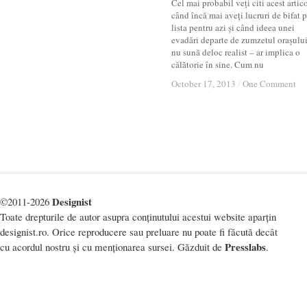
Cel mai probabil veți citi acest artic
când încă mai aveți lucruri de bifat 
lista pentru azi și când ideea unei
evadări departe de zumzetul orașulu
nu sună deloc realist – ar implica o
călătorie în sine. Cum nu
October 17, 2013
October 17, 2013
/
/
One Comment
One Comment
Designist
©2011-2026
Toate drepturile de autor asupra conținutului acestui website aparțin
designist.ro. Orice reproducere sau preluare nu poate fi făcută decât
Presslabs
cu acordul nostru și cu menționarea sursei. Găzduit de
.