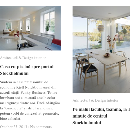
Arhitectură & Design interior
Arhitectură & Design interior
Casa cu piscină spre portul
Casa cu piscină spre portul
Stockholmului
Stockholmului
Suntem în casa profesorului de
economie Kjell Nordström, unul din
autorii cărții Funky Business. Tot ne
întrebam noi cum arată casele celor
Arhitectură & Design interior
Arhitectură & Design interior
mai riguroși dintre noi. Dacă adăugăm
la “cunoscute” și stilul scandinav,
Pe malul lacului, toamna, la 
Pe malul lacului, toamna, la 
putem vorbi de un rezultat geometric,
minute de centrul
minute de centrul
bine calculat,
Stockholmului
Stockholmului
October 23, 2013
October 23, 2013
/
/
No comments
No comments