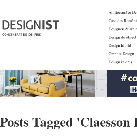
Arhitectură & Des
Case din Români
Designeri & arhi
Design de obiect
Design hibrid
Graphic Design
Design în oraș
Posts Tagged '
Claesson 