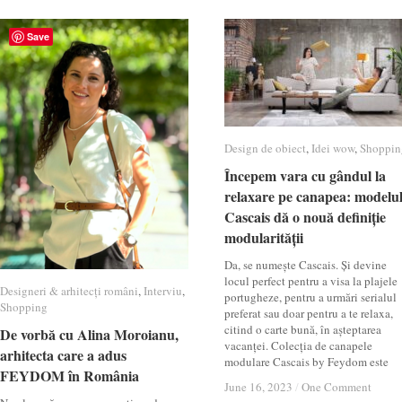
Save
Design de obiect
Design de obiect
,
Idei wow
Idei wow
,
Shoppin
Shoppin
Începem vara cu gândul la
Începem vara cu gândul la
relaxare pe canapea: modelu
relaxare pe canapea: modelu
Cascais dă o nouă definiție
Cascais dă o nouă definiție
modularității
modularității
Da, se numește Cascais. Și devine
locul perfect pentru a visa la plajele
Designeri & arhitecți români
Designeri & arhitecți români
,
Interviu
Interviu
,
portugheze, pentru a urmări serialul
Shopping
Shopping
preferat sau doar pentru a te relaxa,
citind o carte bună, în așteptarea
De vorbă cu Alina Moroianu,
De vorbă cu Alina Moroianu,
vacanței. Colecția de canapele
arhitecta care a adus
arhitecta care a adus
modulare Cascais by Feydom este
FEYDOM în România
FEYDOM în România
June 16, 2023
June 16, 2023
/
/
One Comment
One Comment