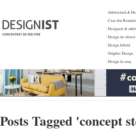
Arhitectură & Des
Case din Români
Designeri & arhi
Design de obiect
Design hibrid
Graphic Design
Design în oraș
Posts Tagged '
concept s