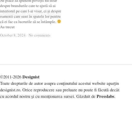
Ne place să spunem povești nu doar
despre brandurile care te ajută să ai
interiorul pe care l-ai visat, ci și despre
oamenii care sunt în spatele lor pentru
că ei fac ca lucrurile să se întâmple.
Au trecut
October 8, 2024
October 8, 2024
/
/
No comments
No comments
Designist
©2011-2026
Toate drepturile de autor asupra conținutului acestui website aparțin
designist.ro. Orice reproducere sau preluare nu poate fi făcută decât
Presslabs
cu acordul nostru și cu menționarea sursei. Găzduit de
.