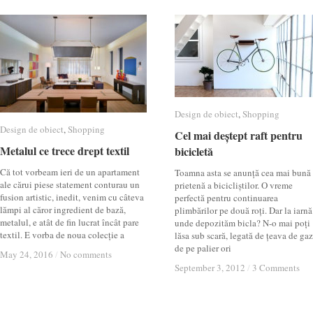
Design de obiect
Design de obiect
,
Shopping
Shopping
Design de obiect
Design de obiect
,
Shopping
Shopping
Cel mai deștept raft pentru
Cel mai deștept raft pentru
Metalul ce trece drept textil
Metalul ce trece drept textil
bicicletă
bicicletă
Că tot vorbeam ieri de un apartament
Toamna asta se anunță cea mai bună
ale cărui piese statement conturau un
prietenă a bicicliștilor. O vreme
fusion artistic, inedit, venim cu câteva
perfectă pentru continuarea
lămpi al căror ingredient de bază,
plimbărilor pe două roți. Dar la iarnă
metalul, e atât de fin lucrat încât pare
unde depozităm bicla? N-o mai poți
textil. E vorba de noua colecție a
lăsa sub scară, legată de țeava de ga
de pe palier ori
May 24, 2016
May 24, 2016
/
/
No comments
No comments
September 3, 2012
September 3, 2012
/
/
3 Comments
3 Comments