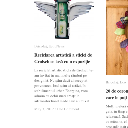
Bricolaj
Bricolaj
,
Eco
Eco
,
News
News
Reciclarea artistică a sticlei de
Reciclarea artistică a sticlei de
Grolsch se lasă cu o expoziție
Grolsch se lasă cu o expoziție
La reciclat artistic sticla de Grolsch te-
am invitat în mai multe rânduri pe
designist. Nu știm dacă ai acceptat
Bricolaj
Bricolaj
,
Eco
Eco
provocarea, însă știm că astăzi, în
20 de coron
20 de coron
stabilimentul urban Energiea, vom
admira cu ochii mari creațiile
care le poț
care le poț
artizanilor hand made care au mixat
Mulți preferă 
May 3, 2012
May 3, 2012
/
/
One Comment
One Comment
gata, în timp ce
relaxează. Sati
cu mâna ta, că
proaspăt ieșit 