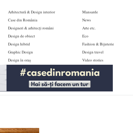
Arhitectură & Design interior
Mansarde
Case din România
News
Designeri & arhitecți români
Arte etc.
Design de obiect
Eco
Design hibrid
Fashion & Bijuterie
Graphic Design
Design travel
Design în oraș
Video stories