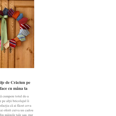
ițe de Crăciun pe
ițe de Crăciun pe
i face cu mâna ta
i face cu mâna ta
să cumpere totul de-a
 pe alții bricolajul îi
sfacția că ai făcut ceva
 ai oferit cuiva un cadou
din mâinile tale sau, pur