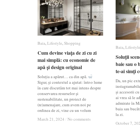
Baia
Baia
,
Lifestyle
Lifestyle
,
Shopping
Shopping
Baia
Baia
,
Lifestyl
Lifestyl
Cum devine viața de zi cu zi
Cum devine viața de zi cu zi
Soluții sce
Soluții sce
mai simplă: cu economie de
mai simplă: cu economie de
baie sau o 
baie sau o 
apă și design original
apă și design original
te-ai simți 
te-ai simți 
Soluția a apărut… ca din apă.
Da, un pic ext
Sigur, și contextul a ajutat: într-o lume
instagramabile
în care discutăm tot mai intens despre
și accesorii cu
conservarea resurselor și
ai vrea să le 
sustenabilitate, un proiect de
admirate în Mâ
(re)amenajare, cum avem noi pe
baia sau bucătă
ordinea de zi, vine cu un volum
la zi.
March 21, 2024
March 21, 2024
/
/
No comments
No comments
October 7, 20
October 7, 20