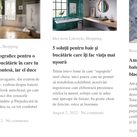
Idei wow
Idei wow
,
Lifestyle
Lifestyle
,
Shopping
Shopping
e
e
,
Shopping
Shopping
5 soluții pentru baie și
5 soluții pentru baie și
Baia
Baia
bucătărie care îți fac viața mai
bucătărie care îți fac viața mai
nografice pentru o
nografice pentru o
Am 
Am 
ușoară
ușoară
bucătărie în care tu
bucătărie în care tu
bate
bate
contesă, iar el duce
contesă, iar el duce
Trăim într-o lume în care “supapele”
bla
bla
sunt cheia: mici pauze care ne permit
ravagante, dar extrem de
să restabilim echilibrul, rezolvări
Am p
: vorbim despre baterii
ingenioase care eliberează presiunea
conf
 look antichizat, pe care
zilelor la minut, soluții care te aduc
dezor
aduci din conacele
mai aproape de liniște, ba poate chiar
Totuș
ndrie și Prejudecată în
de fericire, orice ar însemna
rămâ
ria ta, cu tot confortul
puți
August 2, 2022
August 2, 2022
/
/
No comments
No comments
conf
22
22
/
/
No comments
No comments
și î
Sept
Sept