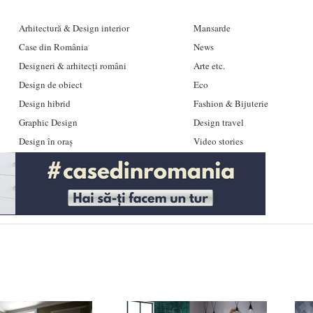
Arhitectură & Design interior
Mansarde
Case din România
News
Designeri & arhitecți români
Arte etc.
Design de obiect
Eco
Design hibrid
Fashion & Bijuterie
Graphic Design
Design travel
Design în oraș
Video stories