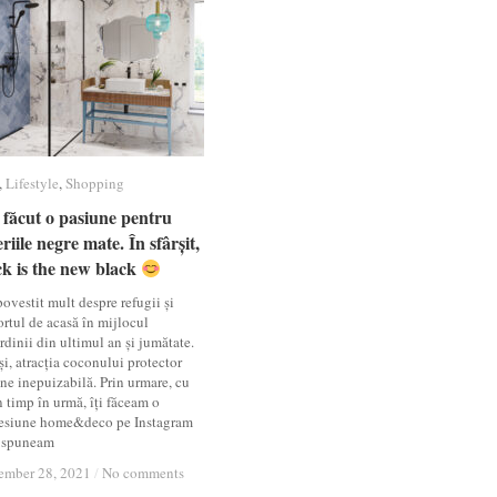
,
Lifestyle
Lifestyle
,
Shopping
Shopping
făcut o pasiune pentru
făcut o pasiune pentru
riile negre mate. În sfârșit,
riile negre mate. În sfârșit,
ck is the new black
ck is the new black
ovestit mult despre refugii și
ortul de acasă în mijlocul
dinii din ultimul an și jumătate.
i, atracția coconului protector
ne inepuizabilă. Prin urmare, cu
n timp în urmă, îți făceam o
esiune home&deco pe Instagram
ți spuneam
ember 28, 2021
ember 28, 2021
/
/
No comments
No comments