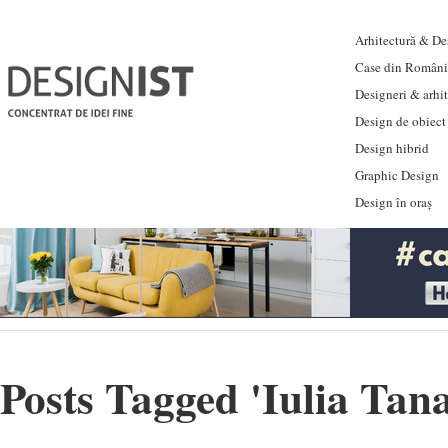
Arhitectură & Des
Case din Români
Designeri & arhi
Design de obiect
Design hibrid
Graphic Design
Design în oraș
Posts Tagged '
Iulia Tan