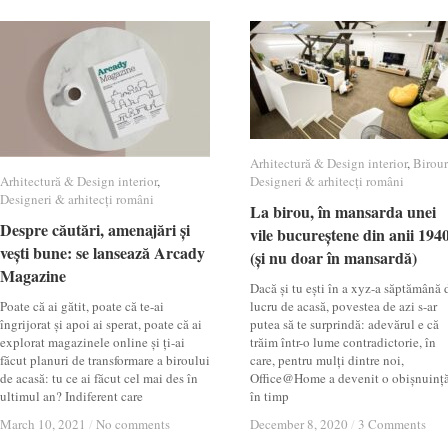
Arhitectură & Design interior
Arhitectură & Design interior
,
Birour
Birour
Arhitectură & Design interior
Arhitectură & Design interior
,
Designeri & arhitecți români
Designeri & arhitecți români
Designeri & arhitecți români
Designeri & arhitecți români
La birou, în mansarda unei
La birou, în mansarda unei
Despre căutări, amenajări și
Despre căutări, amenajări și
vile bucureștene din anii 194
vile bucureștene din anii 194
vești bune: se lansează Arcady
vești bune: se lansează Arcady
(și nu doar în mansardă)
(și nu doar în mansardă)
Magazine
Magazine
Dacă și tu ești în a xyz-a săptămână 
Poate că ai gătit, poate că te-ai
lucru de acasă, povestea de azi s-ar
îngrijorat și apoi ai sperat, poate că ai
putea să te surprindă: adevărul e că
explorat magazinele online și ți-ai
trăim într-o lume contradictorie, în
făcut planuri de transformare a biroului
care, pentru mulți dintre noi,
de acasă: tu ce ai făcut cel mai des în
Office@Home a devenit o obișnuință
ultimul an? Indiferent care
în timp
March 10, 2021
March 10, 2021
/
/
No comments
No comments
December 8, 2020
December 8, 2020
/
/
3 Comments
3 Comments