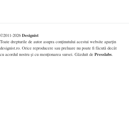
Designist
©2011-2026
Toate drepturile de autor asupra conținutului acestui website aparțin
designist.ro. Orice reproducere sau preluare nu poate fi făcută decât
Presslabs
cu acordul nostru și cu menționarea sursei. Găzduit de
.