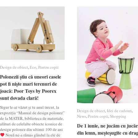
Design de obiect
Design de obiect
,
Eco
Eco
,
Pentru copii
Pentru copii
Polonezii știu că uneori casele
Polonezii știu că uneori casele
pot fi niște mari terenuri de
pot fi niște mari terenuri de
joacă: Poor Toys by Poorex
joacă: Poor Toys by Poorex
sunt dovada clară!
sunt dovada clară!
Sigur le-ai văzut și tu anul trecut, la
Design de obiect
Design de obiect
,
Idei de cadouri
Idei de cadouri
,
expoziția “Manual de design polonez”
News
News
,
Pentru copii
Pentru copii
,
Shopping
Shopping
de la MATER, biblioteca de materiale,
alături de celelalte obiecte iconice de
De 1 iunie, ne jucăm cu jucăr
De 1 iunie, ne jucăm cu jucăr
design polonez din ultimii 100 de ani
din lemn, meșteșugite cu dra
din lemn, meșteșugite cu dra
Nouă ne-a rămas gândul la ele de