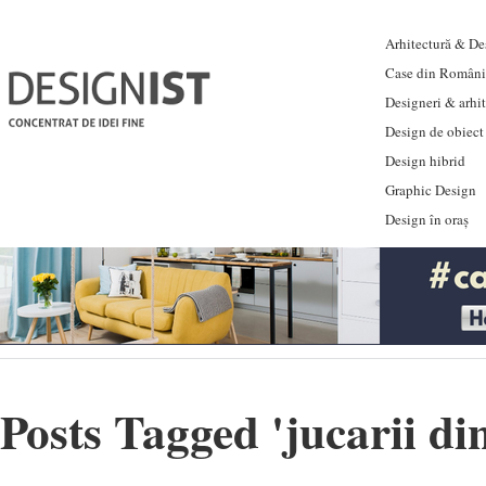
Arhitectură & Des
Case din Români
Designeri & arhi
Design de obiect
Design hibrid
Graphic Design
Design în oraș
Posts Tagged '
jucarii di