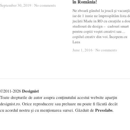
în România!
în România!
September 30, 2019
September 30, 2019
/
/
No comments
No comments
Ne zboară gândul la joacă și vacanță
iar de 1 iunie ne împrospătăm lista d
jucării Made in RO cu creațiile a do
studiouri de design – cadouri smart
pentru copiii voștri creativi sau…
copilul creativ din voi. Începem cu
Leea
June 1, 2016
June 1, 2016
/
/
No comments
No comments
Designist
©2011-2026
Toate drepturile de autor asupra conținutului acestui website aparțin
designist.ro. Orice reproducere sau preluare nu poate fi făcută decât
Presslabs
cu acordul nostru și cu menționarea sursei. Găzduit de
.