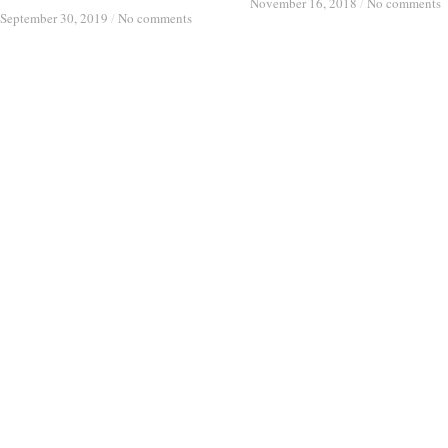
November 16, 2018
November 16, 2018
/
/
No comments
No comments
September 30, 2019
September 30, 2019
/
/
No comments
No comments