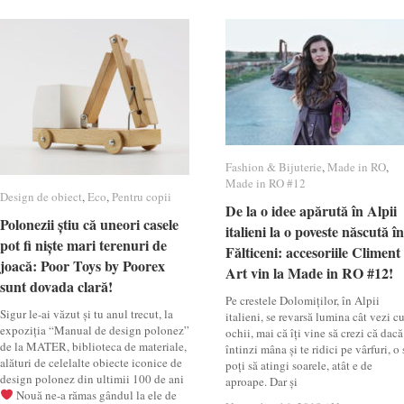
Fashion & Bijuterie
Fashion & Bijuterie
,
Made in RO
Made in RO
,
Made in RO #12
Made in RO #12
Design de obiect
Design de obiect
,
Eco
Eco
,
Pentru copii
Pentru copii
De la o idee apărută în Alpii
De la o idee apărută în Alpii
Polonezii știu că uneori casele
Polonezii știu că uneori casele
italieni la o poveste născută în
italieni la o poveste născută în
pot fi niște mari terenuri de
pot fi niște mari terenuri de
Fălticeni: accesoriile Climent
Fălticeni: accesoriile Climent
joacă: Poor Toys by Poorex
joacă: Poor Toys by Poorex
Art vin la Made in RO #12!
Art vin la Made in RO #12!
sunt dovada clară!
sunt dovada clară!
Pe crestele Dolomiților, în Alpii
Sigur le-ai văzut și tu anul trecut, la
italieni, se revarsă lumina cât vezi c
expoziția “Manual de design polonez”
ochii, mai că îți vine să crezi că dacă
de la MATER, biblioteca de materiale,
întinzi mâna și te ridici pe vârfuri, o 
alături de celelalte obiecte iconice de
poți să atingi soarele, atât e de
design polonez din ultimii 100 de ani
aproape. Dar și
Nouă ne-a rămas gândul la ele de