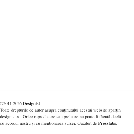
Designist
©2011-2026
Toate drepturile de autor asupra conținutului acestui website aparțin
designist.ro. Orice reproducere sau preluare nu poate fi făcută decât
Presslabs
cu acordul nostru și cu menționarea sursei. Găzduit de
.