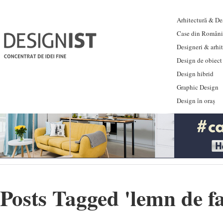
Arhitectură & Des
Case din Români
Designeri & arhi
Design de obiect
Design hibrid
Graphic Design
Design în oraș
Posts Tagged '
lemn de f