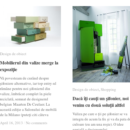
Design de obiect
Design de obiect
Mobilierul din valize merge la
Mobilierul din valize merge la
expoziție
expoziție
Vă povesteam de curând despre
șifoniere alternative, iar top entry-ul
rămâne pentru noi șifonierul din
Design de obiect
Design de obiect
,
Shopping
Shopping
valize, îmbrăcat complet în piele
Dacă îți cauți un șifonier, noi
Dacă îți cauți un șifonier, noi
reciclată, semnat de designerul
belgian Maarten De Ceulaer. La
venim cu două soluții altfel
venim cu două soluții altfel
această ediție a Salonului de mobilă
Valiza pe care o ții pe șifonier se va
de la Milano (puteți citi câteva
integra de acum la fix și va da pata d
April 16, 2013
April 16, 2013
/
/
No comments
No comments
culoare (eu am una roșie). O idee
genială a designerului