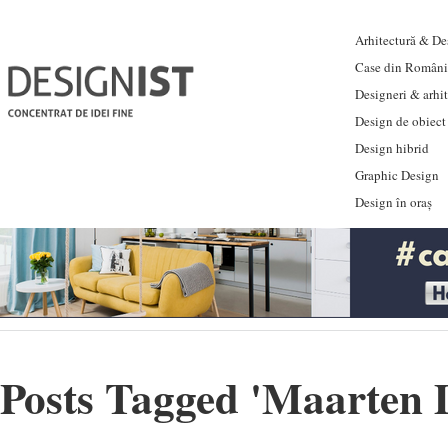
Arhitectură & Des
Case din Români
Designeri & arhi
Design de obiect
Design hibrid
Graphic Design
Design în oraș
Posts Tagged '
Maarten 