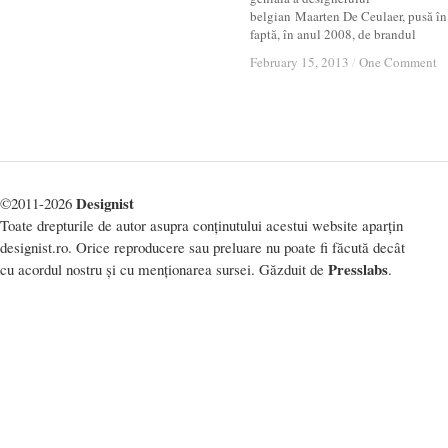
belgian Maarten De Ceulaer, pusă în
faptă, în anul 2008, de brandul
February 15, 2013
February 15, 2013
/
/
One Comment
One Comment
Designist
©2011-2026
Toate drepturile de autor asupra conținutului acestui website aparțin
designist.ro. Orice reproducere sau preluare nu poate fi făcută decât
Presslabs
cu acordul nostru și cu menționarea sursei. Găzduit de
.