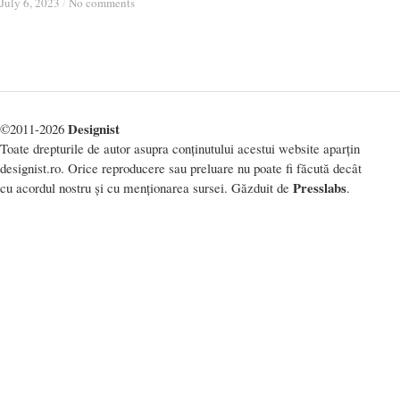
July 6, 2023
July 6, 2023
/
/
No comments
No comments
Designist
©2011-2026
Toate drepturile de autor asupra conținutului acestui website aparțin
designist.ro. Orice reproducere sau preluare nu poate fi făcută decât
Presslabs
cu acordul nostru și cu menționarea sursei. Găzduit de
.