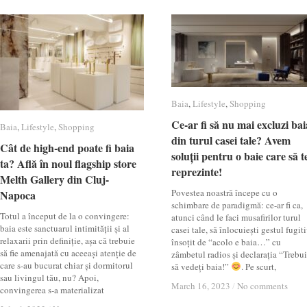
Baia
Baia
,
Lifestyle
Lifestyle
,
Shopping
Shopping
Ce-ar fi să nu mai excluzi bai
Ce-ar fi să nu mai excluzi bai
Baia
Baia
,
Lifestyle
Lifestyle
,
Shopping
Shopping
din turul casei tale? Avem
din turul casei tale? Avem
Cât de high-end poate fi baia
Cât de high-end poate fi baia
soluții pentru o baie care să t
soluții pentru o baie care să t
ta? Află în noul flagship store
ta? Află în noul flagship store
reprezinte!
reprezinte!
Melth Gallery din Cluj-
Melth Gallery din Cluj-
Povestea noastră începe cu o
Napoca
Napoca
schimbare de paradigmă: ce-ar fi ca,
Totul a început de la o convingere:
atunci când le faci musafirilor turul
baia este sanctuarul intimității și al
casei tale, să înlocuiești gestul fugit
relaxarii prin definiție, așa că trebuie
însoțit de “acolo e baia…” cu
să fie amenajată cu aceeași atenție de
zâmbetul radios și declarația “Trebu
care s-au bucurat chiar și dormitorul
să vedeți baia!”
. Pe scurt,
sau livingul tău, nu? Apoi,
March 16, 2023
March 16, 2023
/
/
No comments
No comments
convingerea s-a materializat