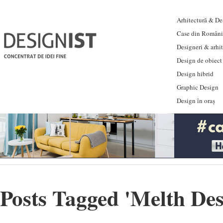
Arhitectură & Des
Case din Români
Designeri & arhi
Design de obiect
Design hibrid
Graphic Design
Design în oraș
Posts Tagged '
Melth Des