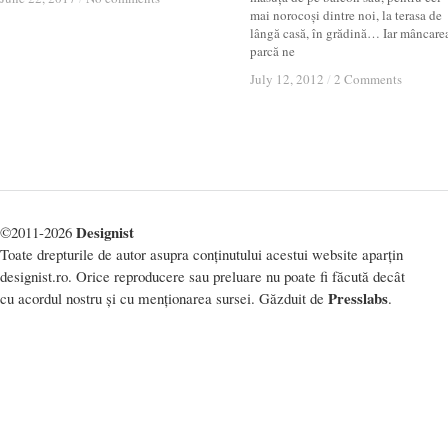
mai norocoși dintre noi, la terasa de
lângă casă, în grădină… Iar mâncare
parcă ne
July 12, 2012
July 12, 2012
/
/
2 Comments
2 Comments
Designist
©2011-2026
Toate drepturile de autor asupra conținutului acestui website aparțin
designist.ro. Orice reproducere sau preluare nu poate fi făcută decât
Presslabs
cu acordul nostru și cu menționarea sursei. Găzduit de
.