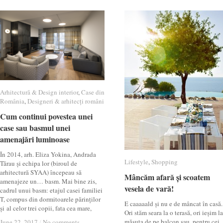
Arhitectură & Design interior
Arhitectură & Design interior
,
Case din
Case din
România
România
,
Designeri & arhitecți români
Designeri & arhitecți români
Cum continui povestea unei
Cum continui povestea unei
case sau basmul unei
case sau basmul unei
amenajări luminoase
amenajări luminoase
În 2014, arh. Eliza Yokina, Andrada
Lifestyle
Lifestyle
,
Shopping
Shopping
Tărau și echipa lor (biroul de
arhitectură SYAA) începeau să
Mâncăm afară și scoatem
Mâncăm afară și scoatem
amenajeze un… basm. Mai bine zis,
vesela de vară!
vesela de vară!
cadrul unui basm: etajul casei familiei
T, compus din dormitoarele părinților
E caaaaald și nu e de mâncat în casă.
și al celor trei copii, fata cea mare,
Ori stăm seara la o terasă, ori ieșim la
măsuța de pe balcon sau, pentru cei
June 22, 2017
June 22, 2017
/
/
No comments
No comments