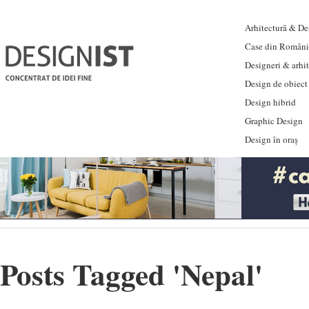
Arhitectură & Des
Case din Români
Designeri & arhi
Design de obiect
Design hibrid
Graphic Design
Design în oraș
Posts Tagged '
Nepal
'