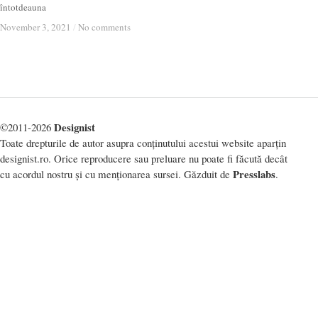
întotdeauna
November 3, 2021
November 3, 2021
/
/
No comments
No comments
Designist
©2011-2026
Toate drepturile de autor asupra conținutului acestui website aparțin
designist.ro. Orice reproducere sau preluare nu poate fi făcută decât
Presslabs
cu acordul nostru și cu menționarea sursei. Găzduit de
.