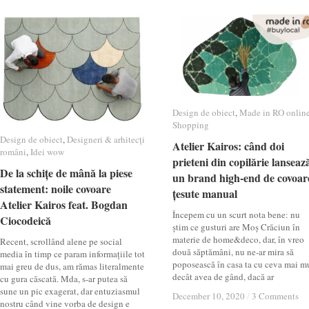
Design de obiect
Design de obiect
,
Made in RO onlin
Made in RO onlin
Shopping
Shopping
Design de obiect
Design de obiect
,
Designeri & arhitecți
Designeri & arhitecți
Atelier Kairos: când doi
Atelier Kairos: când doi
români
români
,
Idei wow
Idei wow
prieteni din copilărie lanseaz
prieteni din copilărie lanseaz
De la schițe de mână la piese
De la schițe de mână la piese
un brand high-end de covoar
un brand high-end de covoar
statement: noile covoare
statement: noile covoare
țesute manual
țesute manual
Atelier Kairos feat. Bogdan
Atelier Kairos feat. Bogdan
Începem cu un scurt nota bene: nu
Ciocodeică
Ciocodeică
știm ce gusturi are Moș Crăciun în
materie de home&deco, dar, în vreo
Recent, scrollând alene pe social
două săptămâni, nu ne-ar mira să
media în timp ce param informațiile tot
poposească în casa ta cu ceva mai m
mai greu de dus, am rămas literalmente
decât avea de gând, dacă ar
cu gura căscată. Mda, s-ar putea să
sune un pic exagerat, dar entuziasmul
December 10, 2020
December 10, 2020
/
/
3 Comments
3 Comments
nostru când vine vorba de design e