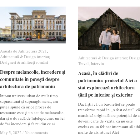
Anuala de Arhitectură 2021
Anuala de Arhitectură 2021
,
Arhitectură & Design interior
Arhitectură & Design interior
,
Arhitectură & Design interior
Arhitectură & Design interior
,
Desig
Desig
Designeri & arhitecți români
Designeri & arhitecți români
Travel
Travel
,
Interviu
Interviu
Despre melancolie, încredere și
Despre melancolie, încredere și
Acasă, în clădiri de
Acasă, în clădiri de
comunitate în povești despre
comunitate în povești despre
patrimoniu: proiectul Aici a
patrimoniu: proiectul Aici a
arhitectura de patrimoniu
arhitectura de patrimoniu
stat explorează arhitectura
stat explorează arhitectura
țării pe interior și exterior
țării pe interior și exterior
Într-un univers urban de mult timp
suprasaturat și supraaglomerat, am
Dacă știi că un basorelief se poate
putea spune că orice proces de
transforma rapid în „A fost odată”, că
restaurare este și un act de melancolie,
marchiză originală are potențial de a
dar și o dovadă de înțelepciune: un fel
deveni carte de vizită, că nu este
de “ai încredere și fă rai din ce ai
exclus ca un felinar interesant să aib
multe de zis, atunci Aici
May 5, 2022
May 5, 2022
/
/
No comments
No comments