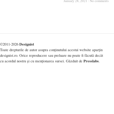
January 28, 2021
January 28, 2021
/
/
No comments
No comments
Designist
©2011-2026
Toate drepturile de autor asupra conținutului acestui website aparțin
designist.ro. Orice reproducere sau preluare nu poate fi făcută decât
Presslabs
cu acordul nostru și cu menționarea sursei. Găzduit de
.