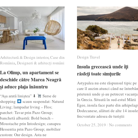
Design Travel
Design Travel
Arhitectură & Design interior
Arhitectură & Design interior
,
Case din
Case din
România
România
,
Designeri & arhitecți români
Designeri & arhitecți români
Insula grecească unde îți
Insula grecească unde îți
La Olimp, un apartament se
La Olimp, un apartament se
răsfeți toate simțurile
răsfeți toate simțurile
deschide către Marea Neagră
deschide către Marea Neagră
Astypalea nu este răspunsul tipic pe
și aduce plaja înăuntru
și aduce plaja înăuntru
care îl auzim atunci când ne întrebă
prietenii unde și-au petrecut vacanța
“Așa arată liniștea” ⬇
Surse de
în Grecia. Situată în sud-estul Mării
shopping
scaun suspendat: Natural
Egee, insula face parte din arhipelag
Living; lampadar living – Flos;
Dodecanese, alături de alte 14 insule
parchet: Tavar prin Pazo Group;
frecventate adesea de turiștii
banchetă albastră: Bold bench –
Moustache prin Intodesign; canapea
October 25, 2019
October 25, 2019
/
/
No comments
No comments
Hessentia prin Pazo Group; mobilier
custom: Our design. Asta ne