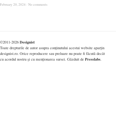
February 20, 2024
February 20, 2024
/
/
No comments
No comments
Designist
©2011-2026
Toate drepturile de autor asupra conținutului acestui website aparțin
designist.ro. Orice reproducere sau preluare nu poate fi făcută decât
Presslabs
cu acordul nostru și cu menționarea sursei. Găzduit de
.