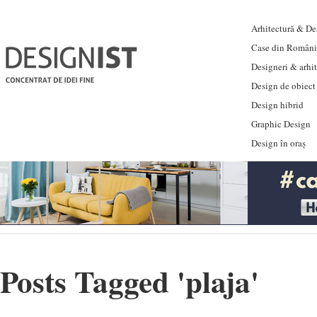
Arhitectură & Des
Case din Români
Designeri & arhi
Design de obiect
Design hibrid
Graphic Design
Design în oraș
Posts Tagged '
plaja
'