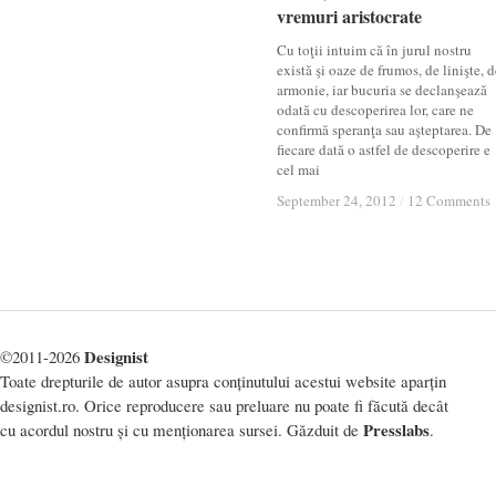
vremuri aristocrate
vremuri aristocrate
Cu toţii intuim că în jurul nostru
există şi oaze de frumos, de linişte, d
armonie, iar bucuria se declanşează
odată cu descoperirea lor, care ne
confirmă speranţa sau aşteptarea. De
fiecare dată o astfel de descoperire e
cel mai
September 24, 2012
September 24, 2012
/
/
12 Comments
12 Comments
Designist
©2011-2026
Toate drepturile de autor asupra conținutului acestui website aparțin
designist.ro. Orice reproducere sau preluare nu poate fi făcută decât
Presslabs
cu acordul nostru și cu menționarea sursei. Găzduit de
.