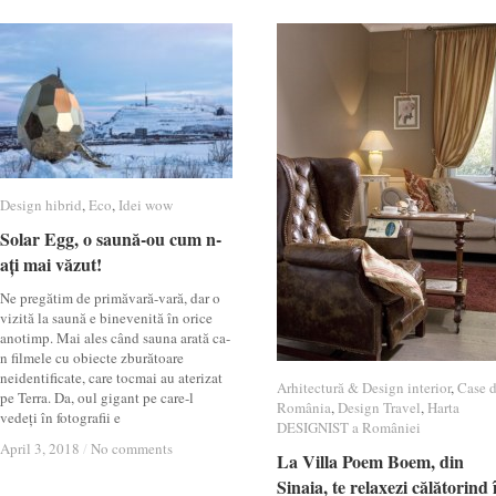
Design hibrid
Design hibrid
,
Eco
Eco
,
Idei wow
Idei wow
Solar Egg, o saună-ou cum n-
Solar Egg, o saună-ou cum n-
ați mai văzut!
ați mai văzut!
Ne pregătim de primăvară-vară, dar o
vizită la saună e binevenită în orice
anotimp. Mai ales când sauna arată ca-
n filmele cu obiecte zburătoare
neidentificate, care tocmai au aterizat
Arhitectură & Design interior
Arhitectură & Design interior
,
Case 
Case 
pe Terra. Da, oul gigant pe care-l
România
România
,
Design Travel
Design Travel
,
Harta
Harta
vedeți în fotografii e
DESIGNIST a României
DESIGNIST a României
April 3, 2018
April 3, 2018
/
/
No comments
No comments
La Villa Poem Boem, din
La Villa Poem Boem, din
Sinaia, te relaxezi călătorind 
Sinaia, te relaxezi călătorind 