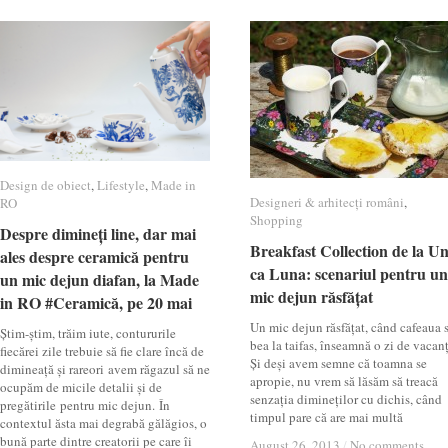
Design de obiect
Design de obiect
,
Lifestyle
Lifestyle
,
Made in
Made in
Designeri & arhitecți români
Designeri & arhitecți români
,
RO
RO
Shopping
Shopping
Despre dimineți line, dar mai
Despre dimineți line, dar mai
Breakfast Collection de la U
Breakfast Collection de la U
ales despre ceramică pentru
ales despre ceramică pentru
ca Luna: scenariul pentru un
ca Luna: scenariul pentru un
un mic dejun diafan, la Made
un mic dejun diafan, la Made
mic dejun răsfățat
mic dejun răsfățat
in RO #Ceramică, pe 20 mai
in RO #Ceramică, pe 20 mai
Un mic dejun răsfățat, când cafeaua 
Știm-știm, trăim iute, contururile
bea la taifas, înseamnă o zi de vacan
fiecărei zile trebuie să fie clare încă de
Și deși avem semne că toamna se
dimineață și rareori avem răgazul să ne
apropie, nu vrem să lăsăm să treacă
ocupăm de micile detalii și de
senzația dimineților cu dichis, când
pregătirile pentru mic dejun. În
timpul pare că are mai multă
contextul ăsta mai degrabă gălăgios, o
bună parte dintre creatorii pe care îi
August 26, 2013
August 26, 2013
/
/
No comments
No comments