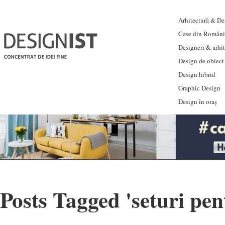
Arhitectură & Des
Case din Români
Designeri & arhi
Design de obiect
Design hibrid
Graphic Design
Design în oraș
Posts Tagged '
seturi pe