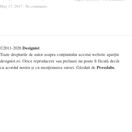
May 17, 2017
May 17, 2017
/
/
No comments
No comments
Designist
©2011-2026
Toate drepturile de autor asupra conținutului acestui website aparțin
designist.ro. Orice reproducere sau preluare nu poate fi făcută decât
Presslabs
cu acordul nostru și cu menționarea sursei. Găzduit de
.