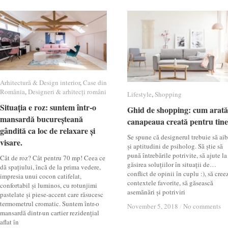
Arhitectură & Design interior
Arhitectură & Design interior
,
Case din
Case din
România
România
,
Designeri & arhitecți români
Designeri & arhitecți români
Lifestyle
Lifestyle
,
Shopping
Shopping
Situația e roz: suntem într-o
Situația e roz: suntem într-o
Ghid de shopping: cum arată
Ghid de shopping: cum arată
mansardă bucureșteană
mansardă bucureșteană
canapeaua creată pentru tin
canapeaua creată pentru tin
gândită ca loc de relaxare și
gândită ca loc de relaxare și
Se spune că designerul trebuie să ai
visare.
visare.
și aptitudini de psiholog. Să știe să
pună întrebările potrivite, să ajute la
Cât de roz? Cât pentru 70 mp! Ceea ce
găsirea soluțiilor în situații de…
dă spațiului, încă de la prima vedere,
conflict de opinii în cuplu :), să cree
impresia unui cocon catifelat,
contextele favorite, să găsească
confortabil și luminos, cu rotunjimi
asemănări și potriviri
pastelate și piese-accent care răsucesc
termometrul cromatic. Suntem într-o
November 5, 2018
November 5, 2018
/
/
No comments
No comments
mansardă dintr-un cartier rezidențial
aflat în