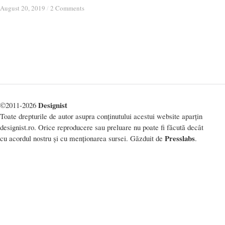
August 20, 2019
August 20, 2019
/
/
2 Comments
2 Comments
Designist
©2011-2026
Toate drepturile de autor asupra conținutului acestui website aparțin
designist.ro. Orice reproducere sau preluare nu poate fi făcută decât
Presslabs
cu acordul nostru și cu menționarea sursei. Găzduit de
.