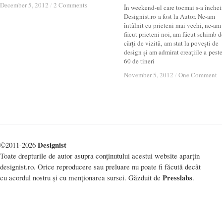
December 5, 2012
December 5, 2012
/
/
2 Comments
2 Comments
În weekend-ul care tocmai s-a închei
Designist.ro a fost la Autor. Ne-am
întâlnit cu prieteni mai vechi, ne-am
făcut prieteni noi, am făcut schimb d
cărți de vizită, am stat la povești de
design și am admirat creațiile a pest
60 de tineri
November 5, 2012
November 5, 2012
/
/
One Comment
One Comment
Designist
©2011-2026
Toate drepturile de autor asupra conținutului acestui website aparțin
designist.ro. Orice reproducere sau preluare nu poate fi făcută decât
Presslabs
cu acordul nostru și cu menționarea sursei. Găzduit de
.