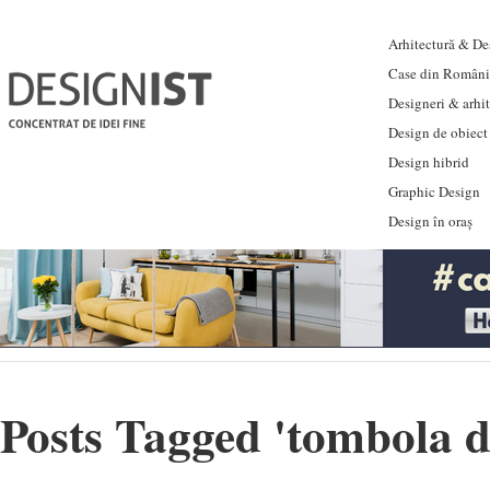
Arhitectură & Des
Case din Români
Designeri & arhi
Design de obiect
Design hibrid
Graphic Design
Design în oraș
Posts Tagged '
tombola d