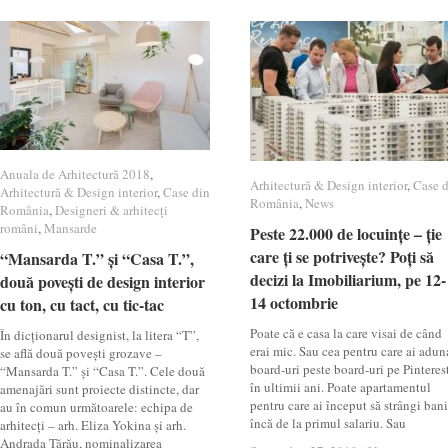
Anuala de Arhitectură 2018
Anuala de Arhitectură 2018
,
Arhitectură & Design interior
Arhitectură & Design interior
,
Case 
Case 
Arhitectură & Design interior
Arhitectură & Design interior
,
Case din
Case din
România
România
,
News
News
România
România
,
Designeri & arhitecți
Designeri & arhitecți
români
români
,
Mansarde
Mansarde
Peste 22.000 de locuințe – ție
Peste 22.000 de locuințe – ție
care ți se potrivește? Poți să
care ți se potrivește? Poți să
“Mansarda T.” și “Casa T.”,
“Mansarda T.” și “Casa T.”,
decizi la Imobiliarium, pe 12-
decizi la Imobiliarium, pe 12-
două povești de design interior
două povești de design interior
14 octombrie
14 octombrie
cu ton, cu tact, cu tic-tac
cu ton, cu tact, cu tic-tac
Poate că e casa la care visai de când
În dicționarul designist, la litera “T”,
erai mic. Sau cea pentru care ai adun
se află două povești grozave –
board-uri peste board-uri pe Pinteres
“Mansarda T.” și “Casa T.”. Cele două
în ultimii ani. Poate apartamentul
amenajări sunt proiecte distincte, dar
pentru care ai început să strângi bani
au în comun următoarele: echipa de
încă de la primul salariu. Sau
arhitecți – arh. Eliza Yokina și arh.
Andrada Tărău, nominalizarea