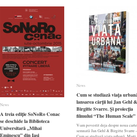
News
News
Cum se studiază viața urban
Cum se studiază viața urban
lansarea cărții lui Jan Gehl 
lansarea cărții lui Jan Gehl 
News
News
Birgitte Svarre. Și proiecția
Birgitte Svarre. Și proiecția
A treia ediție SoNoRo Conac
A treia ediție SoNoRo Conac
filmului “The Human Scale”
filmului “The Human Scale”
se deschide la Biblioteca
se deschide la Biblioteca
V-am povestit deja despre noua carte
Universitară „Mihai
Universitară „Mihai
semnată Jan Gehl & Birgitte Svarre 
Eminescu” din Iași
Eminescu” din Iași
Cum se studiază viața urbană. Marti,