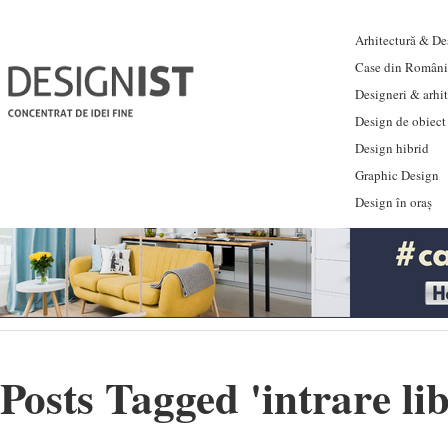
Arhitectură & Des
Case din Români
Designeri & arhi
Design de obiect
Design hibrid
Graphic Design
Design în oraș
Posts Tagged '
intrare li