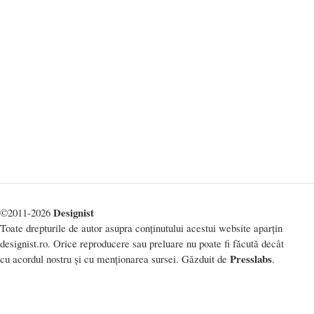
Designist
©2011-2026
Toate drepturile de autor asupra conținutului acestui website aparțin
designist.ro. Orice reproducere sau preluare nu poate fi făcută decât
Presslabs
cu acordul nostru și cu menționarea sursei. Găzduit de
.