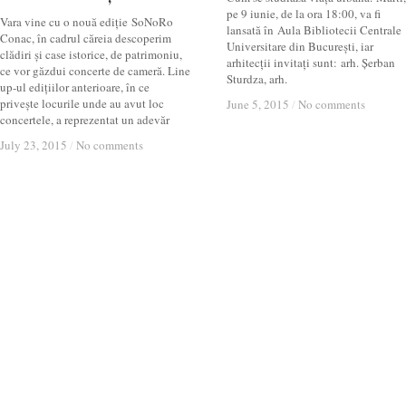
pe 9 iunie, de la ora 18:00, va fi
Vara vine cu o nouă ediție SoNoRo
lansată în Aula Bibliotecii Centrale
Conac, în cadrul căreia descoperim
Universitare din București, iar
clădiri și case istorice, de patrimoniu,
arhitecții invitați sunt: arh. Șerban
ce vor găzdui concerte de cameră. Line
Sturdza, arh.
up-ul edițiilor anterioare, în ce
privește locurile unde au avut loc
June 5, 2015
June 5, 2015
/
/
No comments
No comments
concertele, a reprezentat un adevăr
July 23, 2015
July 23, 2015
/
/
No comments
No comments