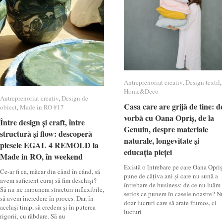
Antreprenoriat creativ
Antreprenoriat creativ
,
Design textil
Design textil
,
Home&Deco
Home&Deco
Antreprenoriat creativ
Antreprenoriat creativ
,
Design de
Design de
Casa care are grijă de tine: d
Casa care are grijă de tine: d
obiect
obiect
,
Made in RO #17
Made in RO #17
vorbă cu Oana Opriș, de la
vorbă cu Oana Opriș, de la
Între design și craft, între
Între design și craft, între
Genuin, despre materiale
Genuin, despre materiale
structură și flow: descoperă
structură și flow: descoperă
naturale, longevitate și
naturale, longevitate și
piesele EGAL 4 REMOLD la
piesele EGAL 4 REMOLD la
educația pieței
educația pieței
Made in RO, în weekend
Made in RO, în weekend
Există o întrebare pe care Oana Opri
Ce-ar fi ca, măcar din când în când, să
pune de câțiva ani și care nu sună a
avem suficient curaj să fim deschiși?
întrebare de business: de ce nu luăm
Să nu ne impunem structuri inflexibile,
serios ce punem în casele noastre? N
să avem încredere în proces. Dar, în
doar lucruri care să arate frumos, ci
același timp, să credem și în puterea
lucruri
rigorii, cu răbdare. Să nu