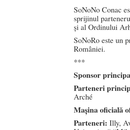
SoNoNo Conac este
sprijinul partene
și al Ordinului Ar
SoNoRo este un pro
României.
***
Sponsor princip
Parteneri princi
Arché
Mașina oficială o
Parteneri:
Illy, 