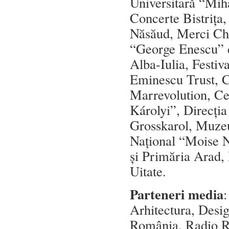
Universitară “Mih
Concerte Bistrița,
Năsăud, Merci Ch
“George Enescu” d
Alba-Iulia, Festiv
Eminescu Trust, 
Marrevolution, Ce
Károlyi”, Direcția
Grosskarol, Muzeu
Național “Moise N
și Primăria Arad,
Uitate.
Parteneri media
:
Arhitectura, Desig
România, Radio R