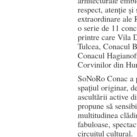
arhitecturale emb
respect, atenție și
extraordinare ale
o serie de 11 conce
printre care Vila
Tulcea, Conacul B
Conacul Hagianoff
Corvinilor din Hu
SoNoRo Conac a po
spațiul originar, d
ascultării active d
propune să sensibi
multitudinea clădir
fabuloase, spectac
circuitul cultural.