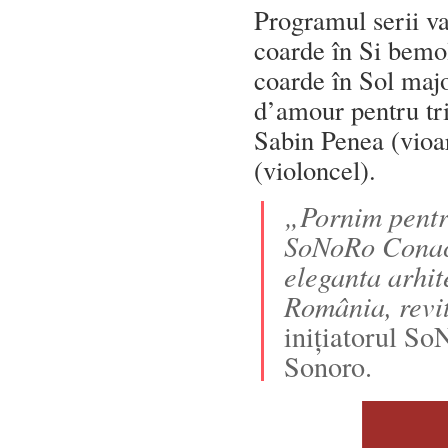
Programul serii v
coarde în Si bemo
coarde în Sol majo
d’amour pentru tri
Sabin Penea (vioar
(violoncel).
„Pornim pentr
SoNoRo Conac 
eleganta arhit
România, revi
inițiatorul So
Sonoro.