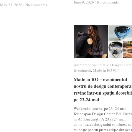
June 9, 2026
June 9, 2026
/
/
No comments
No comments
May 21, 2026
May 21, 2026
/
/
No comments
No comments
Antreprenoriat creativ
Antreprenoriat creativ
,
Design în ora
Design în ora
Eveniment
Eveniment
,
Made in RO #17
Made in RO #17
Made in RO – evenimentul
Made in RO – evenimentul
nostru de design contempora
nostru de design contempora
revine într-un spațiu deosebit
revine într-un spațiu deosebit
pe 23-24 mai
pe 23-24 mai
Weekendul acesta, pe 23–24 mai |
Kronospan Design Center, Bd. Unirii
nr. 45, București Pe 23 și 24 mai,
comunitatea designului românesc se
reunește pentru prima ediție din aces