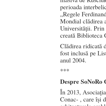
perioada interbeli
„Regele Ferdinand 
Mondial clădirea a
Universității. Prin
creată Biblioteca
Clădirea ridicată 
fost inclusă pe Li
anul 2004.
***
Despre SoNoRo 
În 2013, Asociați
Conac- , care își 