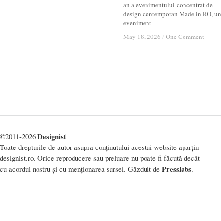
an a evenimentului-concentrat de
design contemporan Made in RO, un
eveniment
May 18, 2026
May 18, 2026
/
/
One Comment
One Comment
Designist
©2011-2026
Toate drepturile de autor asupra conținutului acestui website aparțin
designist.ro. Orice reproducere sau preluare nu poate fi făcută decât
Presslabs
cu acordul nostru și cu menționarea sursei. Găzduit de
.