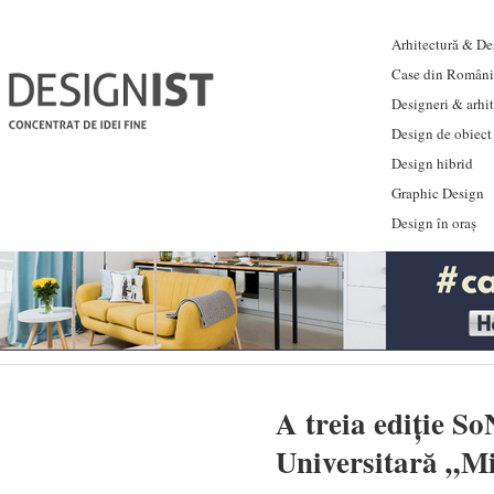
Arhitectură & Des
Case din Români
Designeri & arhi
Design de obiect
Design hibrid
Graphic Design
Design în oraș
A treia ediție S
Universitară „Mi