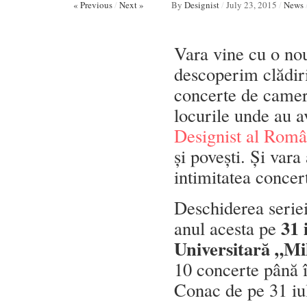
« Previous
/
Next »
By
Designist
/
July 23, 2015
/
News
Vara vine cu o no
descoperim clădiri
concerte de came
locurile unde au a
Designist al Româ
și povești. Și var
intimitatea concert
Deschiderea serie
31 
anul acesta pe
Universitară „Mi
10 concerte până 
Conac de pe 31 iul