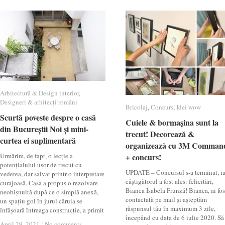
Arhitectură & Design interior
Arhitectură & Design interior
,
Designeri & arhitecți români
Designeri & arhitecți români
Bricolaj
Bricolaj
,
Concurs
Concurs
,
Idei wow
Idei wow
Scurtă poveste despre o casă
Scurtă poveste despre o casă
Cuiele & bormașina sunt la
Cuiele & bormașina sunt la
din Bucureștii Noi și mini-
din Bucureștii Noi și mini-
trecut! Decorează &
trecut! Decorează &
curtea ei suplimentară
curtea ei suplimentară
organizează cu 3M Comman
organizează cu 3M Comman
Urmărim, de fapt, o lecție a
+ concurs!
+ concurs!
potențialului ușor de trecut cu
UPDATE – Concursul s-a terminat, ia
vederea, dar salvat printr-o interpretare
câștigătorul a fost ales: felicitări,
curajoasă. Casa a propus o rezolvare
Bianca Isabela Frunză! Bianca, ai fos
neobișnuită după ce o simplă anexă,
contactată pe mail și așteptăm
un spațiu gol în jurul căruia se
răspunsul tău în maximum 3 zile,
înfășoară întreaga construcție, a primit
începând cu data de 6 iulie 2020. Să
April 29, 2021
April 29, 2021
/
/
No comments
No comments