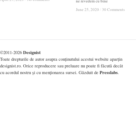
ne revedem cu bine
June 25, 2020
June 25, 2020
/
/
30 Comments
30 Comments
Designist
©2011-2026
Toate drepturile de autor asupra conținutului acestui website aparțin
designist.ro. Orice reproducere sau preluare nu poate fi făcută decât
Presslabs
cu acordul nostru și cu menționarea sursei. Găzduit de
.