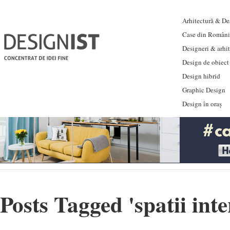
Arhitectură & Des
Case din Români
Designeri & arhi
Design de obiect
Design hibrid
Graphic Design
Design în oraș
Posts Tagged '
spatii int