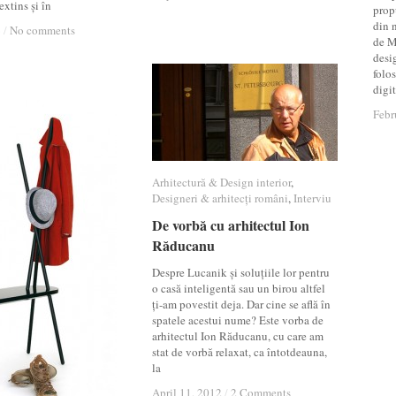
xtins și în
prop
din 
6
6
/
/
No comments
No comments
de M
desig
folos
digit
Febr
Febr
Arhitectură & Design interior
Arhitectură & Design interior
,
Designeri & arhitecți români
Designeri & arhitecți români
,
Interviu
Interviu
De vorbă cu arhitectul Ion
De vorbă cu arhitectul Ion
Răducanu
Răducanu
Despre Lucanik și soluțiile lor pentru
o casă inteligentă sau un birou altfel
ți-am povestit deja. Dar cine se află în
spatele acestui nume? Este vorba de
arhitectul Ion Răducanu, cu care am
stat de vorbă relaxat, ca întotdeauna,
la
April 11, 2012
April 11, 2012
/
/
2 Comments
2 Comments