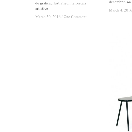
decembrie s-a e
de grafică, ilustrație, interpretări
artistice
March 4, 201
March 4, 201
March 30, 2016
March 30, 2016
/
/
One Comment
One Comment