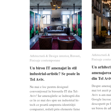
Arhitectură & 
Arhitectură & 
Arhitectură & Design interior
Arhitectură & Design interior
,
Birouri
Birouri
,
Finisaje cont
Finisaje cont
Finisaje contemporane
Finisaje contemporane
Un arhitect
Un arhitect
Un birou IT amenajat în stil
Un birou IT amenajat în stil
amenajarea
amenajarea
industrial-artistic? Se poate în
industrial-artistic? Se poate în
din Tel Aviv
din Tel Aviv
Tel Aviv.
Tel Aviv.
Despre amenaj
Nu mai e loc pentru designul
mai tot auzit p
convențional în birourile IT din Tel-
Aviv n-am mai 
Aviv! Iar amenajările se îndreaptă din
Google încoac
ce în ce mai des spre un industrial hi-
descoperit pe 
tech ce poartă amprenta identității
un birou de ar
companiei, redată prin elemente faine