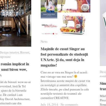
News
News
Mașinile de cusut Singer au
Mașinile de cusut Singer au
Design interior
Design interior
,
Birouri
Birouri
,
fost personalizate de studenții
fost personalizate de studenții
emporane
emporane
UNArte. Și da, sunt deja în
UNArte. Și da, sunt deja în
 român implicat în
 român implicat în
magazine!
magazine!
 unui birou wow,
 unui birou wow,
Desi
Desi
Cine nu ar vrea un Singer la el acasă:
.
.
româ
româ
mai vintage sau mai nou?
Întotdeauna aceste mașini de cusut vin
ări de birouri wow ne-ai
Sim
Sim
cu nostalgii și amintiri din copilărie.
ovestind, însă În Tel
tra
tra
Zilele trecute, pe când puneam la cale
ajuns de la birourile
noutățile sesiunii de toamnă ale
e. De curând i-am
Mădă
cursurilor CREATIVE
Roy David Architecture,
Proc
hitectură care din
July 18, 2014
July 18, 2014
/
/
No comments
No comments
Simp