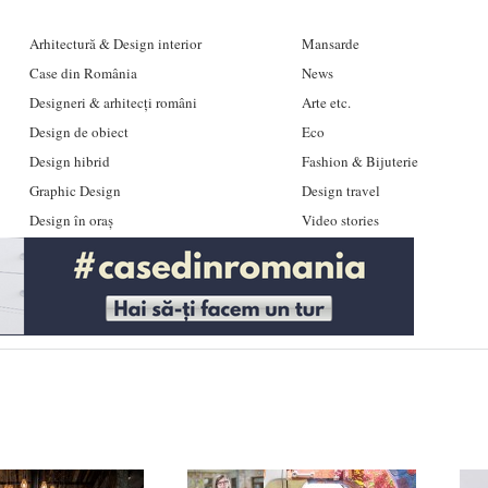
Arhitectură & Design interior
Mansarde
Case din România
News
Designeri & arhitecți români
Arte etc.
Design de obiect
Eco
Design hibrid
Fashion & Bijuterie
Graphic Design
Design travel
Design în oraș
Video stories