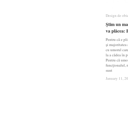
Design de obi
Design de obi
Ştim un mag
Ştim un mag
va plăcea: 
va plăcea: 
Pentru că e pl
şi majoritatea 
cu umorul care
la a cădea în p
Pentru că umor
funcţionalul, 
sunt
January 11, 2
January 11, 2