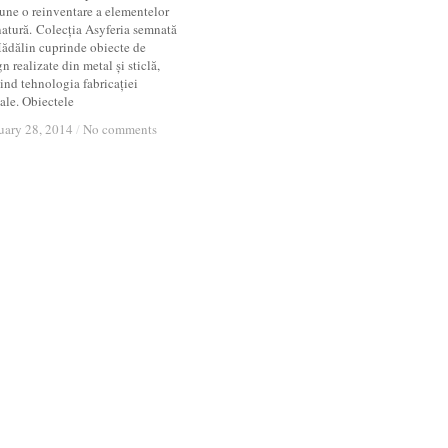
une o reinventare a elementelor
natură. Colecția Asyferia semnată
ădălin cuprinde obiecte de
n realizate din metal și sticlă,
ind tehnologia fabricației
ale. Obiectele
uary 28, 2014
uary 28, 2014
/
/
No comments
No comments