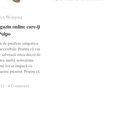
ect
ect
,
Shopping
Shopping
azin online care-ţi
azin online care-ţi
Pulpo
Pulpo
in de produse simpatice
accesibile. Pentru că vin
 salvează orice decor de
rea multă seriozitate.
ul lor se împacă cu
mereu prezent. Pentru că
012
012
/
/
4 Comments
4 Comments