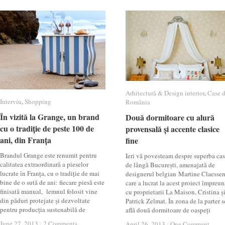
Arhitectură & Design interior
Arhitectură & Design interior
,
Case 
Case 
Interviu
Interviu
,
Shopping
Shopping
România
România
În vizită la Grange, un brand
În vizită la Grange, un brand
Două dormitoare cu alură
Două dormitoare cu alură
cu o tradiție de peste 100 de
cu o tradiție de peste 100 de
provensală și accente clasice
provensală și accente clasice
ani, din Franța
ani, din Franța
fine
fine
Brandul Grange este renumit pentru
Ieri vă povesteam despre superba ca
calitatea extraordinară a pieselor
de lângă București, amenajată de
lucrate în Franța, cu o tradiție de mai
designerul belgian Martine Claessen
bine de o sută de ani: fiecare piesă este
care a lucrat la acest proiect împreun
finisată manual, lemnul folosit vine
cu proprietarii La Maison, Cristina ș
din păduri protejate și dezvoltate
Patrick Zelmat. În zona de la parter s
pentru producția sustenabilă de
află două dormitoare de oaspeți
June 27, 2013
June 27, 2013
/
/
2 Comments
2 Comments
April 26, 2013
April 26, 2013
/
/
One Comment
One Comment