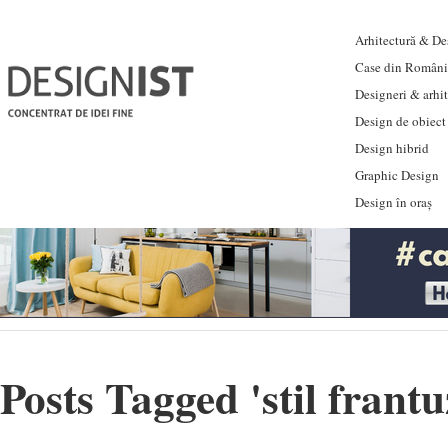
Arhitectură & Des
Case din Români
Designeri & arhi
Design de obiect
Design hibrid
Graphic Design
Design în oraș
Posts Tagged '
stil frant