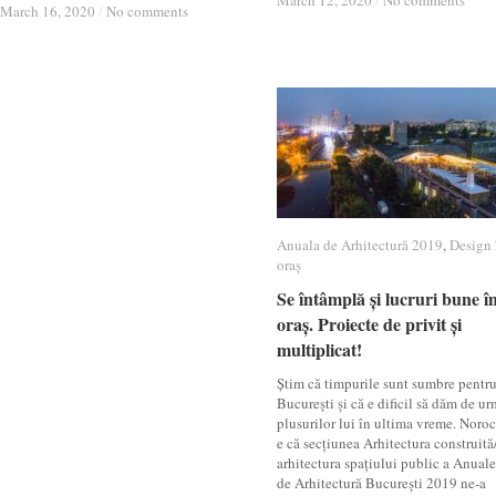
March 12, 2020
March 12, 2020
/
/
No comments
No comments
March 16, 2020
March 16, 2020
/
/
No comments
No comments
Anuala de Arhitectură 2019
Anuala de Arhitectură 2019
,
Design 
Design 
oraș
oraș
Se întâmplă și lucruri bune î
Se întâmplă și lucruri bune î
oraș. Proiecte de privit și
oraș. Proiecte de privit și
multiplicat!
multiplicat!
Știm că timpurile sunt sumbre pentr
București și că e dificil să dăm de u
plusurilor lui în ultima vreme. Noro
e că secțiunea Arhitectura construită
arhitectura spațiului public a Anuale
de Arhitectură București 2019 ne-a