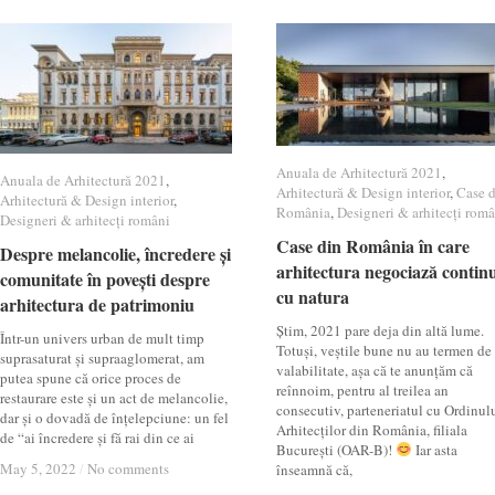
Anuala de Arhitectură 2021
Anuala de Arhitectură 2021
,
Anuala de Arhitectură 2021
Anuala de Arhitectură 2021
,
Arhitectură & Design interior
Arhitectură & Design interior
,
Case 
Case 
Arhitectură & Design interior
Arhitectură & Design interior
,
România
România
,
Designeri & arhitecți româ
Designeri & arhitecți româ
Designeri & arhitecți români
Designeri & arhitecți români
Case din România în care
Case din România în care
Despre melancolie, încredere și
Despre melancolie, încredere și
arhitectura negociază contin
arhitectura negociază contin
comunitate în povești despre
comunitate în povești despre
cu natura
cu natura
arhitectura de patrimoniu
arhitectura de patrimoniu
Știm, 2021 pare deja din altă lume.
Într-un univers urban de mult timp
Totuși, veștile bune nu au termen de
suprasaturat și supraaglomerat, am
valabilitate, așa că te anunțăm că
putea spune că orice proces de
reînnoim, pentru al treilea an
restaurare este și un act de melancolie,
consecutiv, parteneriatul cu Ordinul
dar și o dovadă de înțelepciune: un fel
Arhitecților din România, filiala
de “ai încredere și fă rai din ce ai
București (OAR-B)!
Iar asta
May 5, 2022
May 5, 2022
/
/
No comments
No comments
înseamnă că,