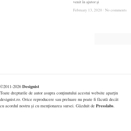
venit în ajutor și
February 13, 2020
February 13, 2020
/
/
No comments
No comments
Designist
©2011-2026
Toate drepturile de autor asupra conținutului acestui website aparțin
designist.ro. Orice reproducere sau preluare nu poate fi făcută decât
Presslabs
cu acordul nostru și cu menționarea sursei. Găzduit de
.