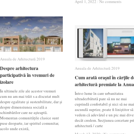
April 1, 2022
April 1, 2022
/
/
No comments
No comments
Anuala de Arhitectură 2019
Anuala de Arhitectură 2019
Despre arhitectura
Despre arhitectura
Anuala de Arhitectură 2019
Anuala de Arhitectură 2019
participativă în vremuri de
participativă în vremuri de
Cum arată orașul în cărțile d
Cum arată orașul în cărțile d
izolare
izolare
arhitectură premiate la Anua
arhitectură premiate la Anua
În ultimele zile ale acestor vremuri
Într-o lume în care urbanitatea
cum nu am mai trăit s-a discutat mult
ultradezbătută pare să nu ne mai
despre egalitate și sustenbilitate, dar și
cuprindă confortabil și nici să ne ma
despre dimensiunea socială a
ascundă suprize, poate fi liniștitor să
schimbărilor care ne așteaptă.
vedem că adevărul e un pic mai dive
Momentan comunitățile clasice sunt
decât credem. Secțiunea cercetare pr
puse deoparte, iar spiritul comunitar,
arhitectură / carte
acolo unde există,