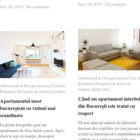
June 18, 2019
June 18, 2019
/
/
2 Comments
2 Comments
July 16, 2019
July 16, 2019
/
/
No comments
No comments
Arhitectură & Design interior
Arhitectură & Design interior
,
Case 
Case 
România
România
,
Designeri & arhitecți
Designeri & arhitecți
Arhitectură & Design interior
Arhitectură & Design interior
,
Case din
Case din
români
români
,
Spații mici
Spații mici
România
România
,
Designeri & arhitecți români
Designeri & arhitecți români
Când un apartament interbel
Când un apartament interbel
Apartamentul unor
Apartamentul unor
din București este tratat cu
din București este tratat cu
bucureșteni cu viziuni mai
bucureșteni cu viziuni mai
respect
respect
scandinave
scandinave
Vă mai aduceţi aminte de pătratele
La prima fotografie, pare un
haioase din copilărie, în care jucam 
apartament de bloc tratat corect. Apoi,
şi zero şi încercam să-l surprindem p
dacă te uiți cu atenție, descoperi
celălalt cu x-urile noastre? Eu una