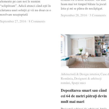
elemente pe care noi le numim
luam mai tot timpul bătaie la jocul
“sclipitoare”. Adică atunci când ești în
ăsta şi mi se părea de necâştigat.
căutarea unei soluții și vii nu doar cu o
rezolvare neașteptată
September 28, 2016
September 28, 2016
/
/
3 Comments
3 Comments
September 27, 2016
September 27, 2016
/
/
8 Comments
8 Comments
Arhitectură & Design interior
Arhitectură & Design interior
,
Case 
Case 
România
România
,
Designeri & arhitecți
Designeri & arhitecți
români
români
,
Spații mici
Spații mici
Depozitarea smart sau când
Depozitarea smart sau când
cei 64 de metri pătrați devin
cei 64 de metri pătrați devin
mult mai mari
mult mai mari
Proiectul echipei de arhitecți Attila