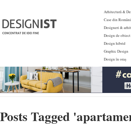
Arhitectură & Des
Case din Români
Designeri & arhi
Design de obiect
Design hibrid
Graphic Design
Design în oraș
Posts Tagged '
apartamen