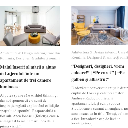
Arhitectură & Design interior
Arhitectură & Design interior
,
Case 
Case 
Arhitectură & Design interior
Arhitectură & Design interior
,
Case din
Case din
România
România
,
Designeri & arhitecți româ
Designeri & arhitecți româ
România
România
,
Designeri & arhitecți români
Designeri & arhitecți români
“Designeri, designeri, vrem
“Designeri, designeri, vrem
Malul însorit al mării a ajuns
Malul însorit al mării a ajuns
culoare!” | “Pe care?” | “Pe
culoare!” | “Pe care?” | “Pe
în Lujerului, într-un
în Lujerului, într-un
galben și albastru!”
galben și albastru!”
apartament de trei camere
apartament de trei camere
luminoase.
luminoase.
E adevărat: conversația inițială dintr
cuplul de IT-iști și călători amatori
Ai putea spune că e wishful thinking,
Andreea-Radu, proprietarii
dar noi spunem că e o sursă de
apartamentului, și echipa Jooca
inspirație reglată exploatând calitățile
Studio, care a semnat amenajarea, nu
spațiului disponibil. Responsabilă a
sunat exact ca în titlu. Totuși, culoar
fost arh. Anca Ionescu (Kulcuș), care s-
a fost, într-adevăr, cap de listă în
a imaginat la malul mării încă de la
brieful oferit,
prima vizită în