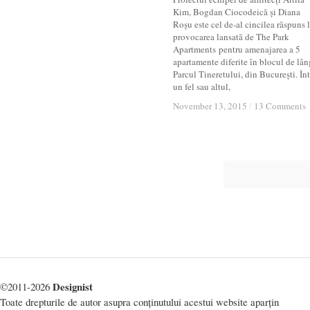
Kim, Bogdan Ciocodeică și Diana
Roșu este cel de-al cincilea răspuns 
provocarea lansată de The Park
Apartments pentru amenajarea a 5
apartamente diferite în blocul de lâ
Parcul Tineretului, din București. Înt
un fel sau altul,
November 13, 2015
November 13, 2015
/
/
13 Comments
13 Comments
Designist
©2011-2026
Toate drepturile de autor asupra conținutului acestui website aparțin