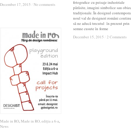
fotografice cu peisaje industriale
December 17, 2015
December 17, 2015
/
/
No comments
No comments
părăsite, imagini simbolice sau obie
tradiționale. În designul contempora
noul val de designeri români contin
să ne aducă trecutul în prezent prin
semne cusute în forme
December 15, 2015
December 15, 2015
/
/
2 Comments
2 Comments
Made in RO
Made in RO
,
Made in RO, ediția a 6-a
Made in RO, ediția a 6-a
,
News
News