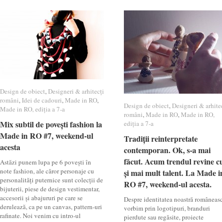
Design de obiect
Design de obiect
,
Designeri & arhitecți
Designeri & arhitecți
români
români
,
Idei de cadouri
Idei de cadouri
,
Made in RO
Made in RO
,
Design de obiect
Design de obiect
,
Designeri & arhite
Designeri & arhite
Made in RO, ediția a 7-a
Made in RO, ediția a 7-a
români
români
,
Made in RO
Made in RO
,
Made in RO,
Made in RO,
Mix subtil de povești fashion la
Mix subtil de povești fashion la
ediția a 7-a
ediția a 7-a
Made in RO #7, weekend-ul
Made in RO #7, weekend-ul
Tradiții reinterpretate
Tradiții reinterpretate
acesta
acesta
contemporan. Ok, s-a mai
contemporan. Ok, s-a mai
făcut. Acum trendul revine c
făcut. Acum trendul revine c
Astăzi punem lupa pe 6 povești în
note fashion, ale căror personaje cu
și mai mult talent. La Made i
și mai mult talent. La Made i
personalități puternice sunt colecții de
RO #7, weekend-ul acesta.
RO #7, weekend-ul acesta.
bijuterii, piese de design vestimentar,
accesorii și abajururi pe care se
Despre identitatea noastră româneas
derulează, ca pe un canvas, pattern-uri
vorbim prin logotipuri, branduri
rafinate. Noi venim cu intro-ul
pierdute sau regăsite, proiecte