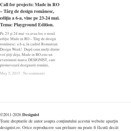
Call for projects: Made in RO
Call for projects: Made in RO
– Târg de design românesc,
– Târg de design românesc,
ediția a 6-a, vine pe 23-24 mai.
ediția a 6-a, vine pe 23-24 mai.
Tema: Playground Edition.
Tema: Playground Edition.
Pe 23 și 24 mai va avea loc o nouă
ediție Made in RO – Târg de design
românesc: a 6-a, în cadrul Romanian
Design Week! După cum mulți dintre
voi știți deja, Made in RO este un
eveniment marca DESIGNIST, care
promovează designerii români,
May 5, 2015
May 5, 2015
/
/
No comments
No comments
Designist
©2011-2026
Toate drepturile de autor asupra conținutului acestui website aparțin
designist.ro. Orice reproducere sau preluare nu poate fi făcută decât