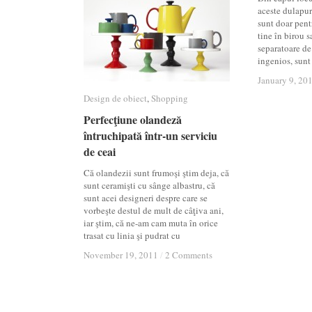
aceste dulapur
sunt doar pentr
tine în birou s
separatoare de 
ingenios, sunt 
January 9, 20
January 9, 20
Design de obiect
Design de obiect
,
Shopping
Shopping
Perfecţiune olandeză
Perfecţiune olandeză
întruchipată într-un serviciu
întruchipată într-un serviciu
de ceai
de ceai
Că olandezii sunt frumoşi ştim deja, că
sunt ceramişti cu sânge albastru, că
sunt acei designeri despre care se
vorbeşte destul de mult de câţiva ani,
iar ştim, că ne-am cam muta în orice
trasat cu linia şi pudrat cu
November 19, 2011
November 19, 2011
/
/
2 Comments
2 Comments