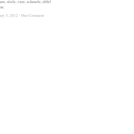
ne, sticle, vaze, scăunele, altfel
re.
ary 3, 2012
ary 3, 2012
/
/
One Comment
One Comment