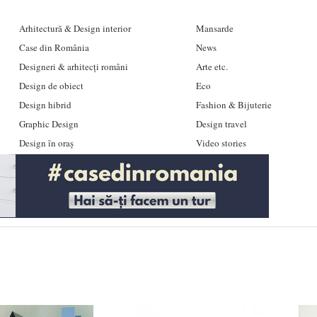
Arhitectură & Design interior
Mansarde
Case din România
News
Designeri & arhitecți români
Arte etc.
Design de obiect
Eco
Design hibrid
Fashion & Bijuterie
Graphic Design
Design travel
Design în oraș
Video stories