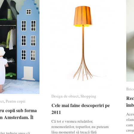
Bric
Bric
Design de obiect
Design de obiect
,
Shopping
Shopping
Rec
Rec
ect
ect
,
Pentru copii
Pentru copii
îmb
îmb
Cele mai faine descoperiri pe
Cele mai faine descoperiri pe
ru copii sub forma
ru copii sub forma
2011
2011
Acest
in Amsterdam. Îl
in Amsterdam. Îl
olan
Că tot e vremea reluărilor,
!
!
cam p
rememorărilor, topurilor, nu puteam
croş
lăsa momentul să treacă fără
lui trebuie spus că