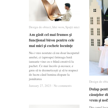
Design de obiect
Design de obiect
,
Idei wow
Idei wow
,
Spații mici
Spații mici
Am găsit cel mai frumos și
Am găsit cel mai frumos și
funcțional birou pentru cele
funcțional birou pentru cele
mai mici și cochete locuințe
mai mici și cochete locuințe
Nu-i vreo noutate că nu doar începutul
anului, ci (aproape) întreaga lună
ianuarie vine cu o frână creativă la
pachet. Ce mai încolo și-ncoace, e
greu să te dezmeticești și să te reapuci
de lucru când lumina dispare la
jumătatea
Design de obi
Design de obi
January 27, 2023
January 27, 2023
/
/
No comments
No comments
Dulap pent
Dulap pent
căsuțelor d
căsuțelor d
vrem și noi
vrem și noi
Din capul locu