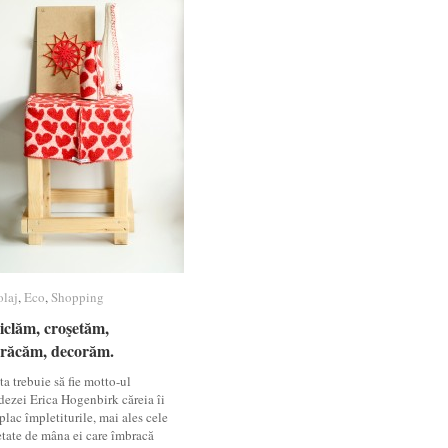
olaj
olaj
,
Eco
Eco
,
Shopping
Shopping
iclăm, croşetăm,
iclăm, croşetăm,
răcăm, decorăm.
răcăm, decorăm.
a trebuie să fie motto-ul
dezei Erica Hogenbirk căreia îi
lac împletiturile, mai ales cele
etate de mâna ei care îmbracă