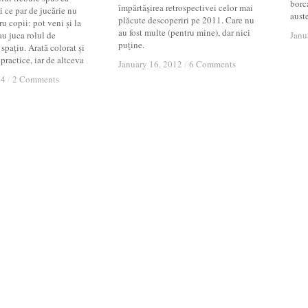
borca
împărtăşirea retrospectivei celor mai
i ce par de jucărie nu
auste
plăcute descoperiri pe 2011. Care nu
u copii: pot veni și la
au fost multe (pentru mine), dar nici
au juca rolul de
Janu
Janu
puţine.
spațiu. Arată colorat și
practice, iar de altceva
January 16, 2012
January 16, 2012
/
/
6 Comments
6 Comments
14
14
/
/
2 Comments
2 Comments