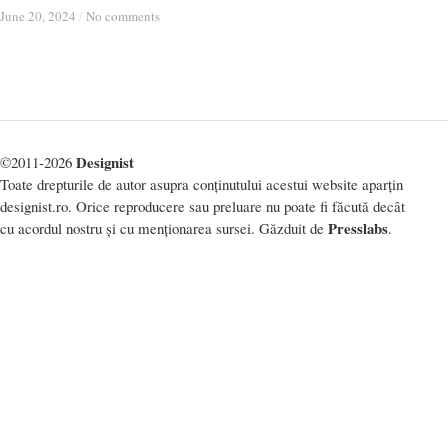
June 20, 2024
June 20, 2024
/
/
No comments
No comments
Designist
©2011-2026
Toate drepturile de autor asupra conținutului acestui website aparțin
designist.ro. Orice reproducere sau preluare nu poate fi făcută decât
Presslabs
cu acordul nostru și cu menționarea sursei. Găzduit de
.