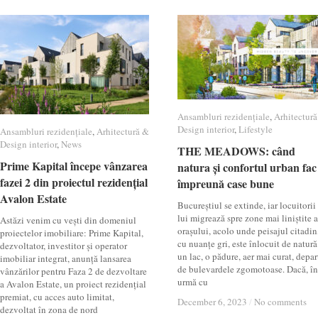
Ansambluri rezidențiale
Ansambluri rezidențiale
,
Arhitectur
Arhitectur
Design interior
Design interior
,
Lifestyle
Lifestyle
Ansambluri rezidențiale
Ansambluri rezidențiale
,
Arhitectură &
Arhitectură &
Design interior
Design interior
,
News
News
THE MEADOWS: când
THE MEADOWS: când
Prime Kapital începe vânzarea
Prime Kapital începe vânzarea
natura și confortul urban fac
natura și confortul urban fac
fazei 2 din proiectul rezidențial
fazei 2 din proiectul rezidențial
împreună case bune
împreună case bune
Avalon Estate
Avalon Estate
Bucureștiul se extinde, iar locuitorii
lui migrează spre zone mai liniștite a
Astăzi venim cu vești din domeniul
orașului, acolo unde peisajul citadin
proiectelor imobiliare: Prime Kapital,
cu nuanțe gri, este înlocuit de natură
dezvoltator, investitor și operator
un lac, o pădure, aer mai curat, depar
imobiliar integrat, anunță lansarea
de bulevardele zgomotoase. Dacă, în
vânzărilor pentru Faza 2 de dezvoltare
urmă cu
a Avalon Estate, un proiect rezidențial
premiat, cu acces auto limitat,
December 6, 2023
December 6, 2023
/
/
No comments
No comments
dezvoltat în zona de nord