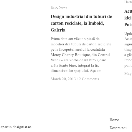
Hart
Hart
Eco
Eco
,
News
News
Acua
Acua
Design industrial din tuburi de
Design industrial din tuburi de
ide
ide
carton reciclate, la Imbold,
carton reciclate, la Imbold,
Pol
Pol
Galeria
Galeria
Upda
Prima dată am văzut o piesă de
Acua
mobilier din tuburi de carton reciclate
sigur
pe la începutul anului la ceainăria
timpu
Mercy Charity Boutique, din Centrul
a găs
Vechi – era vorba de un birou, care
Imbol
arăta foarte bine, integrat la fix
pont
dimensiunilor spațiului. Așa am
May 
May 
March 20, 2013
March 20, 2013
/
/
2 Comments
2 Comments
Home
aparțin designist.ro.
Despre noi