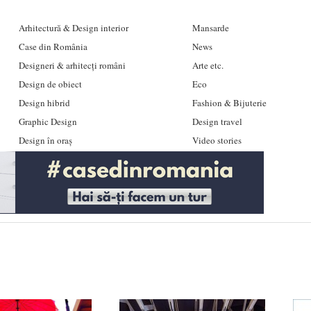
Arhitectură & Design interior
Mansarde
Case din România
News
Designeri & arhitecți români
Arte etc.
Design de obiect
Eco
Design hibrid
Fashion & Bijuterie
Graphic Design
Design travel
Design în oraș
Video stories