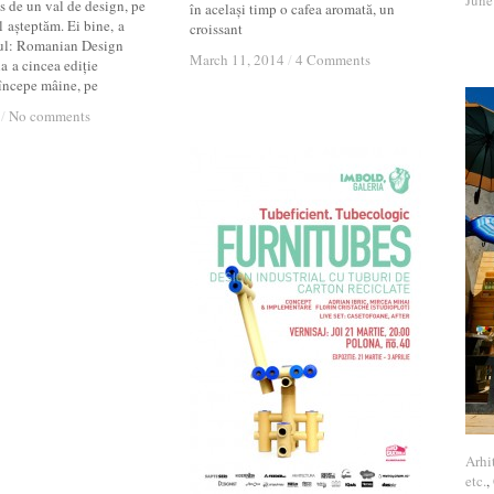
June
June
us de un val de design, pe
în același timp o cafea aromată, un
l așteptăm. Ei bine, a
croissant
ul: Romanian Design
March 11, 2014
March 11, 2014
/
/
4 Comments
4 Comments
a a cincea ediție
 începe mâine, pe
/
/
No comments
No comments
Arhi
Arhi
etc.
etc.
,