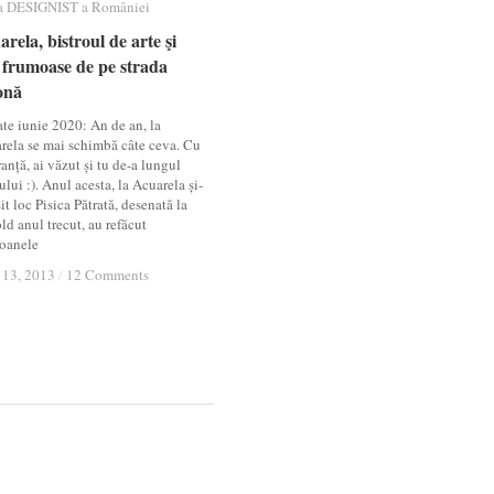
a DESIGNIST a României
a DESIGNIST a României
rela, bistroul de arte şi
rela, bistroul de arte şi
i frumoase de pe strada
i frumoase de pe strada
onă
onă
te iunie 2020: An de an, la
rela se mai schimbă câte ceva. Cu
anță, ai văzut și tu de-a lungul
lui :). Anul acesta, la Acuarela și-
it loc Pisica Pătrată, desenată la
d anul trecut, au refăcut
oanele
13, 2013
13, 2013
/
/
12 Comments
12 Comments