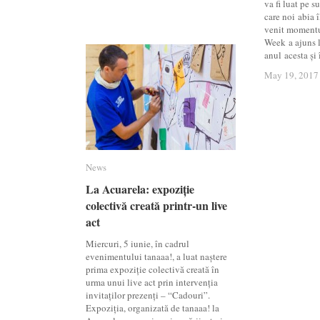
va fi luat pe s
care noi abia î
venit moment
Week a ajuns l
anul acesta și
May 19, 2017
May 19, 2017
News
News
La Acuarela: expoziție
La Acuarela: expoziție
colectivă creată printr-un live
colectivă creată printr-un live
act
act
Miercuri, 5 iunie, în cadrul
evenimentului tanaaa!, a luat naștere
prima expoziție colectivă creată în
urma unui live act prin intervenția
invitaților prezenți – “Cadouri”.
Expoziția, organizată de tanaaa! la