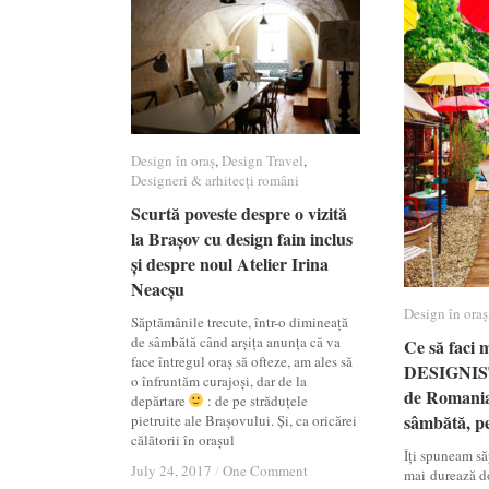
Design în oraș
Design în oraș
,
Design Travel
Design Travel
,
Designeri & arhitecți români
Designeri & arhitecți români
Scurtă poveste despre o vizită
Scurtă poveste despre o vizită
la Brașov cu design fain inclus
la Brașov cu design fain inclus
și despre noul Atelier Irina
și despre noul Atelier Irina
Neacșu
Neacșu
Design în oraș
Design în oraș
Săptămânile trecute, într-o dimineață
de sâmbătă când arșița anunța că va
Ce să faci 
Ce să faci 
face întregul oraș să ofteze, am ales să
DESIGNIST
DESIGNIST
o înfruntăm curajoși, dar de la
de Romania
de Romania
depărtare
: de pe străduțele
sâmbătă, p
sâmbătă, p
pietruite ale Brașovului. Și, ca oricărei
călătorii în orașul
Îți spuneam să
July 24, 2017
July 24, 2017
/
/
One Comment
One Comment
mai durează do