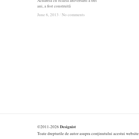
Acuarela cu ocazia aniversării a trei
ani, a fost construită
June 6, 2013
June 6, 2013
/
/
No comments
No comments
Designist
©2011-2026
Toate drepturile de autor asupra conținutului acestui website 