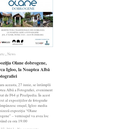
etc.
etc.
,
News
News
oziția Olane dobrogene,
oziția Olane dobrogene,
ca Igloo, la Noaptea Albă
ca Igloo, la Noaptea Albă
tografiei
tografiei
ara aceasta, 27 iunie, se întâmplă
tea Albă a Fotografiei, eveniment
zat de F64 și Pixelpedia. În acest
xt al expozițiilor de fotografie
 împânzesc orașul, Igloo media
nizeză expoziția “Olane
ogene” – vernisajul va avea loc
pând cu ora 19:00