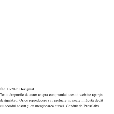
Designist
©2011-2026
Toate drepturile de autor asupra conținutului acestui website aparțin
designist.ro. Orice reproducere sau preluare nu poate fi făcută decât
Presslabs
cu acordul nostru și cu menționarea sursei. Găzduit de
.