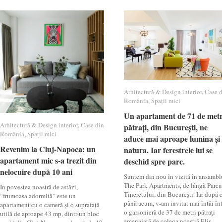
Arhitectură & Design interior
Arhitectură & Design interior
,
Case 
Case 
România
România
,
Spații mici
Spații mici
Un apartament de 71 de metr
Un apartament de 71 de metr
Arhitectură & Design interior
Arhitectură & Design interior
,
Case din
Case din
pătrați, din București, ne
pătrați, din București, ne
România
România
,
Spații mici
Spații mici
aduce mai aproape lumina și
aduce mai aproape lumina și
Revenim la Cluj-Napoca: un
Revenim la Cluj-Napoca: un
natura. Iar ferestrele lui se
natura. Iar ferestrele lui se
apartament mic s-a trezit din
apartament mic s-a trezit din
deschid spre parc.
deschid spre parc.
nelocuire după 10 ani
nelocuire după 10 ani
Suntem din nou în vizită în ansambl
The Park Apartments, de lângă Parcu
În povestea noastră de astăzi,
Tineretului, din București. Iar după c
“frumoasa adormită” este un
până acum, v-am invitat mai întâi înt
apartament cu o cameră și o suprafață
o garsonieră de 37 de metri pătrați
utilă de aproape 43 mp, dintr-un bloc
amenajată de colega noastră Elis