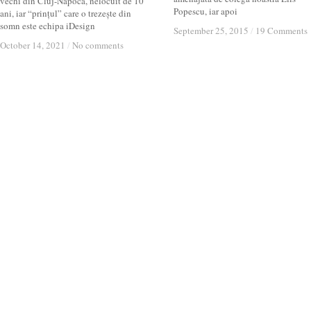
vechi din Cluj-Napoca, nelocuit de 10
Popescu, iar apoi
ani, iar “prințul” care o trezește din
somn este echipa iDesign
September 25, 2015
September 25, 2015
/
/
19 Comments
19 Comments
October 14, 2021
October 14, 2021
/
/
No comments
No comments