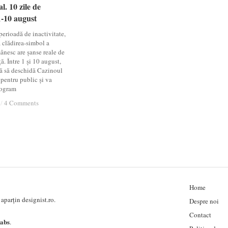
l. 10 zile de
l. 10 zile de
1-10 august
1-10 august
erioadă de inactivitate,
a clădirea-simbol a
mânesc are șanse reale de
ță. Între 1 și 10 august,
ă să deschidă Cazinoul
pentru public și va
rogram
/
/
4 Comments
4 Comments
Home
aparțin designist.ro.
Despre noi
Contact
labs
.