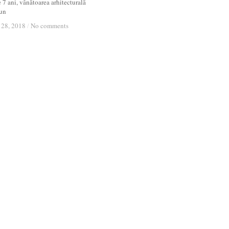
 7 ani, vânătoarea arhitecturală
 un
 28, 2018
 28, 2018
/
/
No comments
No comments