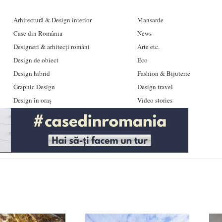
Arhitectură & Design interior
Mansarde
Case din România
News
Designeri & arhitecți români
Arte etc.
Design de obiect
Eco
Design hibrid
Fashion & Bijuterie
Graphic Design
Design travel
Design în oraș
Video stories