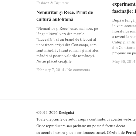
Fashion & Bijuterie
Fashion & Bijuterie
experimenta
experimenta
fascinație: 
fascinație: 
Nemuritor și Rece. Print de
Nemuritor și Rece. Print de
cultură autohtonă
cultură autohtonă
După o lungă p
în vara aceast
“Nemuritor și Rece” este, mai nou, pe
litoralului ro
lângă ultimul vers din marele
a reveni la via
“Luceafăr”, și un brand de tricouri al
Calup planific
unor tineri artiști din Constanța, care
din Constanța 
sunt mândri că sunt români și mai ales
propune un p
mândri să poarte valorile românești.
Ne-au plăcut creațiile
May 30, 2014
May 30, 2014
February 7, 2014
February 7, 2014
/
/
No comments
No comments
Designist
©2011-2026
Toate drepturile de autor asupra conținutului acestui website 
Orice reproducere sau preluare nu poate fi făcută decât
Press
cu acordul nostru și cu menționarea sursei. Găzduit de