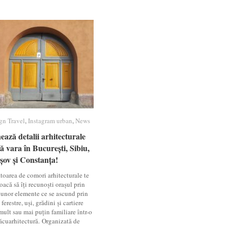
gn Travel
gn Travel
,
Instagram urban
Instagram urban
,
News
News
ează detalii arhitecturale
ează detalii arhitecturale
ă vara în București, Sibiu,
ă vara în București, Sibiu,
șov și Constanța!
șov și Constanța!
toarea de comori arhitecturale te
acă să îți recunoști orașul prin
 unor elemente ce se ascund prin
 ferestre, uși, grădini și cartiere
mult sau mai puțin familiare într-o
ăcuarhitectură. Organizată de