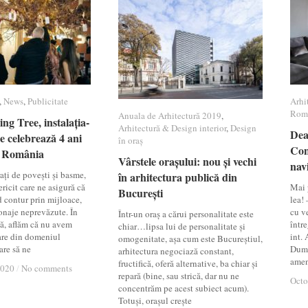
,
News
News
,
Publicitate
Publicitate
Arhi
Arhi
Rom
Rom
Anuala de Arhitectură 2019
Anuala de Arhitectură 2019
,
g Tree, instalația-
g Tree, instalația-
Arhitectură & Design interior
Arhitectură & Design interior
,
Design
Design
Dea
Dea
e celebrează 4 ani
e celebrează 4 ani
în oraș
în oraș
Con
Con
n România
n România
Vârstele orașului: nou și vechi
Vârstele orașului: nou și vechi
nav
nav
ați de povești și basme,
în arhitectura publică din
în arhitectura publică din
fericit care ne asigură că
Mai p
București
București
d contur prin mijloace,
lea!
sonaje neprevăzute. În
cu ve
Într-un oraș a cărui personalitate este
să, aflăm că nu avem
între
chiar…lipsa lui de personalitate și
are din domeniul
int. 
omogenitate, așa cum este Bucureștiul,
are să ne
Dumi
arhitectura negociază constant,
amen
fructifică, oferă alternative, ba chiar și
2020
2020
/
/
No comments
No comments
repară (bine, sau strică, dar nu ne
Octo
Octo
concentrăm pe acest subiect acum).
Totuși, orașul crește