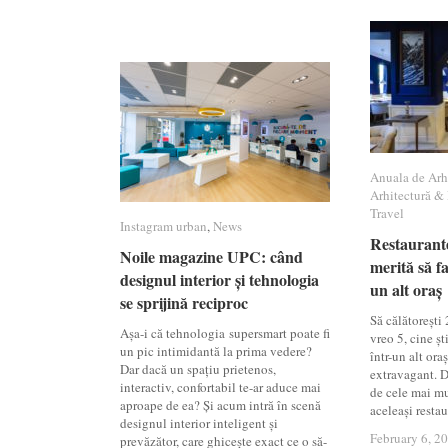
Anuala de Arh
Anuala de Arh
Arhitectură & 
Arhitectură & 
Travel
Travel
Instagram urban
Instagram urban
,
News
News
Restaurant
Restaurant
Noile magazine UPC: când
Noile magazine UPC: când
merită să fa
merită să fa
designul interior și tehnologia
designul interior și tehnologia
un alt oraș
un alt oraș
se sprijină reciproc
se sprijină reciproc
Să călătorești 
Așa-i că tehnologia supersmart poate fi
vreo 5, cine șt
un pic intimidantă la prima vedere?
într-un alt ora
Dar dacă un spațiu prietenos,
extravagant. D
interactiv, confortabil te-ar aduce mai
de cele mai mul
aproape de ea? Și acum intră în scenă
aceleași resta
designul interior inteligent și
February 6, 2
February 6, 2
prevăzător, care ghicește exact ce o să-