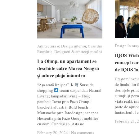
Design în oraș
Design în oraș
Arhitectură & Design interior
Arhitectură & Design interior
,
Case din
Case din
România
România
,
Designeri & arhitecți români
Designeri & arhitecți români
IQOS Wishin
IQOS Wishin
La Olimp, un apartament se
La Olimp, un apartament se
concept car
concept car
deschide către Marea Neagră
deschide către Marea Neagră
de IQOS î
de IQOS î
și aduce plaja înăuntru
și aduce plaja înăuntru
Creștem inspir
de finalul lor 
“Așa arată liniștea” ⬇
Surse de
dorințele prin
shopping
scaun suspendat: Natural
situații și per
Living; lampadar living – Flos;
viața reală, în
parchet: Tavar prin Pazo Group;
parte de ajuto
banchetă albastră: Bold bench –
fantasticului c
Moustache prin Intodesign; canapea
Hessentia prin Pazo Group; mobilier
February 21, 
February 21, 
custom: Our design. Asta ne
February 20, 2024
February 20, 2024
/
/
No comments
No comments