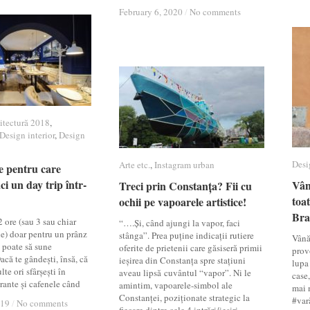
February 6, 2020
February 6, 2020
/
/
No comments
No comments
itectură 2018
itectură 2018
,
Design interior
Design interior
,
Design
Design
Desi
Desi
Arte etc.
Arte etc.
,
Instagram urban
Instagram urban
e pentru care
e pentru care
ci un day trip într-
ci un day trip într-
Vân
Vân
Treci prin Constanța? Fii cu
Treci prin Constanța? Fii cu
toat
toat
ochii pe vapoarele artistice!
ochii pe vapoarele artistice!
Bra
Bra
2 ore (sau 3 sau chiar
“….Și, când ajungi la vapor, faci
ie) doar pentru un prânz
stânga”. Prea puține indicații rutiere
Vână
ș poate să sune
oferite de prietenii care găsiseră primii
provo
acă te gândești, însă, că
ieșirea din Constanța spre stațiuni
lupa
te ori sfârșești în
aveau lipsă cuvântul “vapor”. Ni le
case,
urante și cafenele când
amintim, vapoarele-simbol ale
mai 
Constanței, poziționate strategic la
#var
019
019
/
/
No comments
No comments