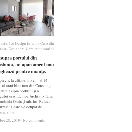
tectură & Design interior
tectură & Design interior
,
Case din
Case din
ânia
ânia
,
Designeri & arhitecți români
Designeri & arhitecți români
supra portului din
supra portului din
stanța, un apartament nou
stanța, un apartament nou
ighează printre nuanțe.
ighează printre nuanțe.
recis, la ultimul nivel – al 14-
 – al unui bloc nou din Constanța,
dere asupra portului și a
gului oraș. Echipa Archivity (arh.
Andrada Gruia și arh. int. Raluca
trașcu), care s-a ocupat de
ajare, l-a
ber 28, 2019
ber 28, 2019
/
/
No comments
No comments