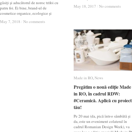
găsiți și aducătorul de noroc trifoi cu
May 18, 2017
May 18, 2017
/
/
No comments
No comments
patru foi. Ei bine, brand-ul de
cosmetice organice, ecologice și
May 7, 2018
May 7, 2018
/
/
No comments
No comments
Made in RO
Made in RO
,
News
News
Pregătim o nouă ediție Made
Pregătim o nouă ediție Made
in RO, în cadrul RDW:
in RO, în cadrul RDW:
#Ceramică. Aplică cu proiect
#Ceramică. Aplică cu proiect
tău!
tău!
Pe 20 mai (da, pică într-o sâmbătă și
da, este un eveniment colateral în
cadrul Romanian Design Week), va