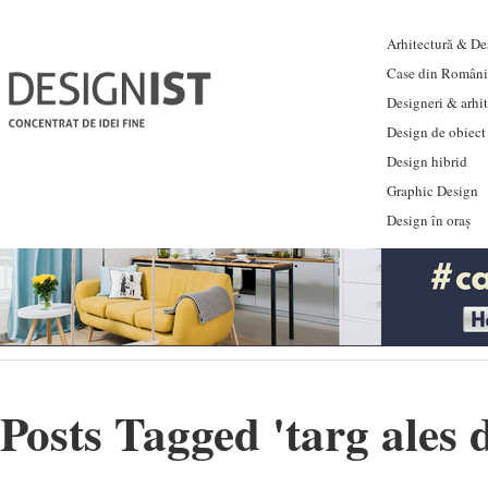
Arhitectură & Des
Case din Români
Designeri & arhi
Design de obiect
Design hibrid
Graphic Design
Design în oraș
Posts Tagged '
targ ales 