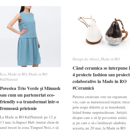
Design de obiect
Design de obiect
,
Made in RO
Made in RO
Când ceramica se interpune 
Când ceramica se interpune 
4 proiecte fashion sau proiect
4 proiecte fashion sau proiect
Eco
Eco
,
Made in RO
Made in RO
,
Made in RO
Made in RO
#allNatural
#allNatural
colaborative la Made in RO
colaborative la Made in RO
#Ceramică
#Ceramică
Povestea Trio Verde și Mimush
Povestea Trio Verde și Mimush
sau cum un parteneriat eco-
sau cum un parteneriat eco-
Puterea creatoare este un organism
friendly s-a transformat într-o
friendly s-a transformat într-o
viu, care se maturizează treptat, trece
prin etape diferite și se transformă,
frumoasă prietenie
frumoasă prietenie
luând forme surprinzătoare. Artiștii
La Made in RO #allNatural, pe 12 și
despre care o să îți povestim astăzi
13 mai, la Impact Hub (mutat chiar de
și pe care o să-i întâlnești sâmbăta
anul trecut în zona Timpuri Noi), o să
aceasta, pe 20 mai, la Made in RO