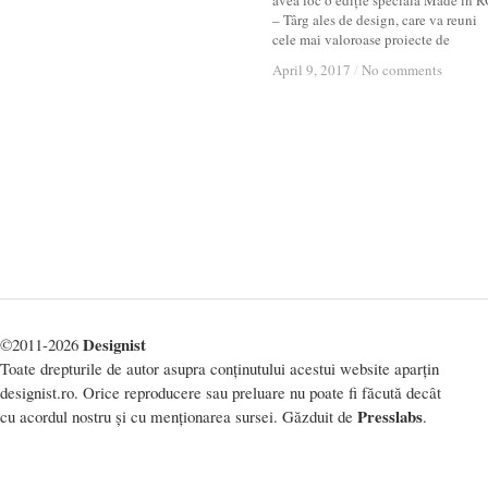
avea loc o ediție specială Made in 
– Târg ales de design, care va reuni
cele mai valoroase proiecte de
April 9, 2017
April 9, 2017
/
/
No comments
No comments
Designist
©2011-2026
Toate drepturile de autor asupra conținutului acestui website aparțin
designist.ro. Orice reproducere sau preluare nu poate fi făcută decât
Presslabs
cu acordul nostru și cu menționarea sursei. Găzduit de
.