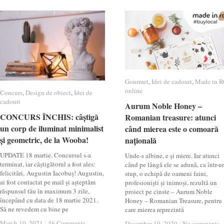
Gourmet
Gourmet
,
Idei de cadouri
Idei de cadouri
,
Made in 
Made in 
online
online
Concurs
Concurs
,
Design de obiect
Design de obiect
,
Idei de
Idei de
cadouri
cadouri
Aurum Noble Honey –
Aurum Noble Honey –
CONCURS ÎNCHIS: câștigă
CONCURS ÎNCHIS: câștigă
Romanian treasure: atunci
Romanian treasure: atunci
un corp de iluminat minimalist
un corp de iluminat minimalist
când mierea este o comoară
când mierea este o comoară
și geometric, de la Wooba!
și geometric, de la Wooba!
națională
națională
UPDATE 18 martie. Concursul s-a
Unde-s albine, e și miere. Iar atunci
terminat, iar câștigătorul a fost ales:
când pe lângă ele se adună, ca într-u
felicitări, Augustin Iacobuș! Augustin,
stup, o echipă de oameni faini,
ai fost contactat pe mail și așteptăm
profesioniști și inimoși, rezultă un
răspunsul tău în maximum 3 zile,
proiect pe cinste – Aurum Noble
începând cu data de 18 martie 2021.
Honey – Romanian Treasure, pentru
Să ne revedem cu bine pe
care mierea reprezintă
March 10, 2021
March 10, 2021
/
/
46 Comments
46 Comments
December 19, 2020
December 19, 2020
/
/
No comments
No comments