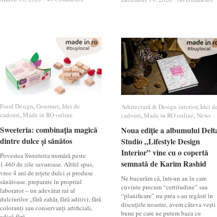
Food Design
Food Design
,
Gourmet
Gourmet
,
Idei de
Idei de
Arhitectură & Design interior
Arhitectură & Design interior
,
Idei d
Idei d
cadouri
cadouri
,
Made in RO online
Made in RO online
cadouri
cadouri
,
Made in RO online
Made in RO online
,
News
News
Sweeteria: combinația magică
Sweeteria: combinația magică
Noua ediție a albumului Delt
Noua ediție a albumului Delt
dintre dulce și sănătos
dintre dulce și sănătos
Studio „Lifestyle Design
Studio „Lifestyle Design
Interior” vine cu o copertă
Interior” vine cu o copertă
Povestea Sweeteria numără peste
semnată de Karim Rashid
semnată de Karim Rashid
1.460 de zile savuroase. Altfel spus,
vreo 4 ani de rețete dulci și produse
Ne bucurăm că, într-un an în care
sănătoase, preparate în propriul
cuvinte precum “certitudine” sau
laborator – un adevărat rai al
“planificare” nu prea s-au regăsit în
dulciurilor „fără zahăr, fără aditivi, fără
discuțiile noastre, avem câteva vești
coloranți sau conservanți artificiali,
bune pe care ne putem baza cu
adică fără