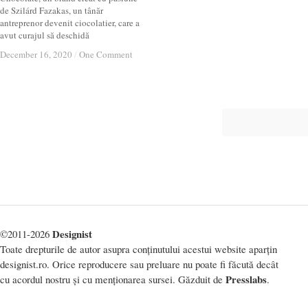
de Szilárd Fazakas, un tânăr
antreprenor devenit ciocolatier, care a
avut curajul să deschidă
December 16, 2020
December 16, 2020
/
/
One Comment
One Comment
Designist
©2011-2026
Toate drepturile de autor asupra conținutului acestui website aparțin
designist.ro. Orice reproducere sau preluare nu poate fi făcută decât
Presslabs
cu acordul nostru și cu menționarea sursei. Găzduit de
.