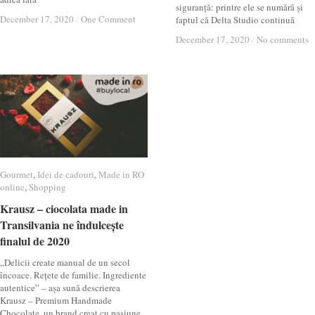
siguranță: printre ele se numără și
December 17, 2020
December 17, 2020
/
/
One Comment
One Comment
faptul că Delta Studio continuă
December 17, 2020
December 17, 2020
/
/
No comments
No comments
Gourmet
Gourmet
,
Idei de cadouri
Idei de cadouri
,
Made in RO
Made in RO
online
online
,
Shopping
Shopping
Krausz – ciocolata made in
Krausz – ciocolata made in
Transilvania ne îndulcește
Transilvania ne îndulcește
finalul de 2020
finalul de 2020
„Delicii create manual de un secol
încoace. Rețete de familie. Ingrediente
autentice” – așa sună descrierea
Krausz – Premium Handmade
Chocolate, un brand creat cu pasiune