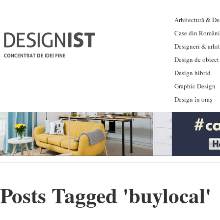
Arhitectură & Des
Case din Români
Designeri & arhi
Design de obiect
Design hibrid
Graphic Design
Design în oraș
Posts Tagged '
buylocal
'