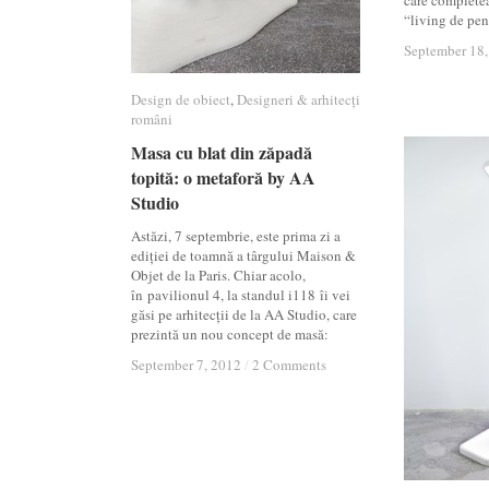
care completea
“living de pen
September 18,
September 18,
Design de obiect
Design de obiect
,
Designeri & arhitecți
Designeri & arhitecți
români
români
Masa cu blat din zăpadă
Masa cu blat din zăpadă
topită: o metaforă by AA
topită: o metaforă by AA
Studio
Studio
Astăzi, 7 septembrie, este prima zi a
ediției de toamnă a târgului Maison &
Objet de la Paris. Chiar acolo,
în pavilionul 4, la standul i118 îi vei
găsi pe arhitecții de la AA Studio, care
prezintă un nou concept de masă:
September 7, 2012
September 7, 2012
/
/
2 Comments
2 Comments