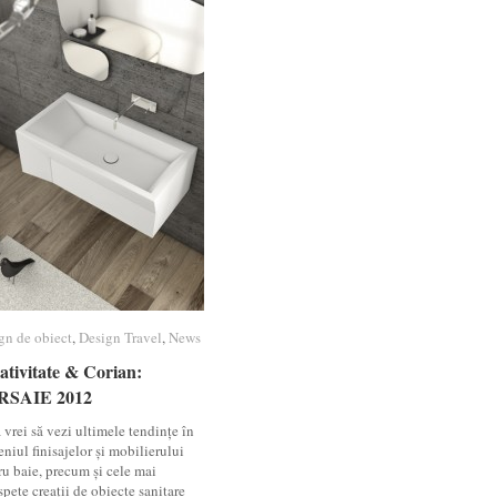
gn de obiect
gn de obiect
,
Design Travel
Design Travel
,
News
News
ativitate & Corian:
ativitate & Corian:
RSAIE 2012
RSAIE 2012
vrei să vezi ultimele tendințe în
niul finisajelor și mobilierului
ru baie, precum și cele mai
pete creații de obiecte sanitare