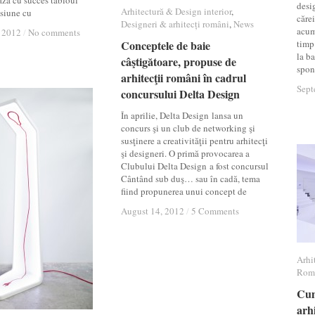
ză cu succes tabloul
desi
Arhitectură & Design interior
Arhitectură & Design interior
,
siune cu
cărei
Designeri & arhitecți români
Designeri & arhitecți români
,
News
News
acum 
 2012
 2012
/
/
No comments
No comments
Conceptele de baie
Conceptele de baie
timp 
la ba
câştigătoare, propuse de
câştigătoare, propuse de
spont
arhitecţii români în cadrul
arhitecţii români în cadrul
Sept
Sept
concursului Delta Design
concursului Delta Design
În aprilie, Delta Design lansa un
concurs şi un club de networking şi
susţinere a creativităţii pentru arhitecţi
şi designeri. O primă provocarea a
Clubului Delta Design a fost concursul
Cântând sub duş… sau în cadă, tema
fiind propunerea unui concept de
August 14, 2012
August 14, 2012
/
/
5 Comments
5 Comments
Arhi
Arhi
Rom
Rom
Cum
Cum
arh
arh