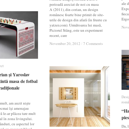
ale d
perioadă asociat de noi cu masa
Expo
A (2011), din corian, un design
fieca
românesc foarte bine primit de site-
Ergo
urile de design din afară (în frunte cu
yatzer.com). Următoarea lui masă,
Nove
Nove
Piciorul Stâng, este un experiment
recent, care
November 20, 2012
November 20, 2012
/
/
7 Comments
7 Comments
ect
ect
ian şi Yaroslav
ian şi Yaroslav
intă masa de fotbal
intă masa de fotbal
radiţionale
radiţionale
Desi
Desi
româ
româ
ult, am auzit nişte
tocmai îşi amenajau
“Ha
“Ha
ă le-ar plăcea tare mult
pie
pie
al în zona livingului.
nduri, cu aspectul lor
Da, l