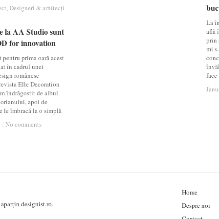
buc
buc
ect
ect
,
Designeri & arhitecți
Designeri & arhitecți
La î
de la AA Studio sunt
de la AA Studio sunt
află
prin
D for innovation
D for innovation
mi s-
 pentru prima oară acest
conc
at în cadrul unei
învă
design românesc
face
revista Elle Decoration
Janu
Janu
m îndrăgostit de albul
Corianului, apoi de
e le îmbracă la o simplă
2
2
/
/
No comments
No comments
Home
aparțin designist.ro.
Despre noi
Contact