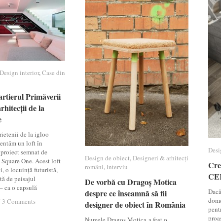
Design interior
Design interior
,
Case din
Case din
artierul Primăverii
artierul Primăverii
hitecții de la
hitecții de la
e
e
ietenii de la igloo
entăm un loft în
Desi
Desi
 proiect semnat de
Design de obiect
Design de obiect
,
Designeri & arhitecți
Designeri & arhitecți
a Square One. Acest loft
Cre
Cre
români
români
,
Interviu
Interviu
i, o locuință futuristă,
CE
CE
tă de peisajul
De vorbă cu Dragoș Motica
De vorbă cu Dragoș Motica
– ca o capsulă
Dacă 
despre ce înseamnă să fii
despre ce înseamnă să fii
dome
/
/
3 Comments
3 Comments
designer de obiect în România
designer de obiect în România
pent
proas
Numele Dragoş Motica a fost o