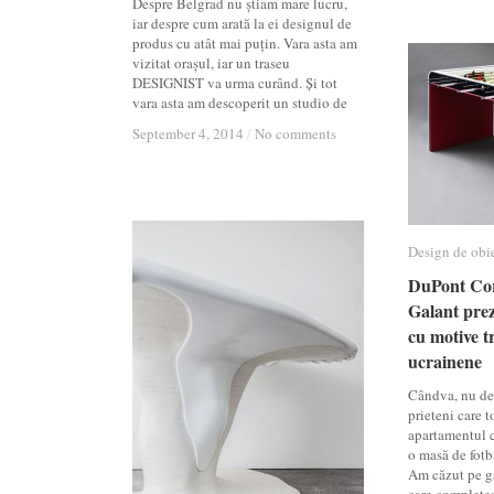
Despre Belgrad nu știam mare lucru,
iar despre cum arată la ei designul de
produs cu atât mai puțin. Vara asta am
vizitat orașul, iar un traseu
DESIGNIST va urma curând. Și tot
vara asta am descoperit un studio de
September 4, 2014
September 4, 2014
/
/
No comments
No comments
Design de obi
Design de obi
DuPont Cor
DuPont Cor
Galant prez
Galant prez
cu motive t
cu motive t
ucrainene
ucrainene
Cândva, nu dem
prieteni care 
apartamentul c
o masă de fotb
Am căzut pe gâ