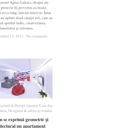
gnerul Agnes Lukacs, despre ale
 proiecte îți povestea ea însăși
ceva timp, într-un interviu. Între
au apărut două creații noi, care au
ză spiritul ludic, creativitatea,
aneitatea și culoarea.
ember 13, 2012
ember 13, 2012
/
/
No comments
No comments
tectură & Design interior
tectură & Design interior
,
Case din
Case din
ânia
ânia
,
Designeri & arhitecți români
Designeri & arhitecți români
 se exprimă geometric și
 se exprimă geometric și
itectural un apartament
itectural un apartament