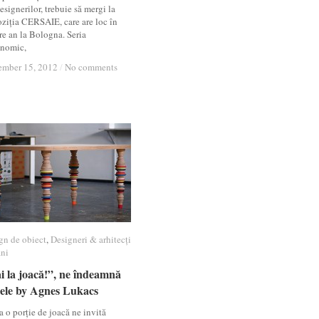
esignerilor, trebuie să mergi la
ziția CERSAIE, care are loc în
re an la Bologna. Seria
nomic,
mber 15, 2012
mber 15, 2012
/
/
No comments
No comments
gn de obiect
gn de obiect
,
Designeri & arhitecți
Designeri & arhitecți
ni
ni
i la joacă!”, ne îndeamnă
i la joacă!”, ne îndeamnă
sele by Agnes Lukacs
sele by Agnes Lukacs
a o porție de joacă ne invită