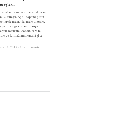
ureștean
ureștean
nceput nu mi-a venit să cred că se
 în București. Apoi, săpând puțin
 sertarele memoriei mele vizuale,
a părut că găsesc un fir roșu:
eptul locuinței cocon, care te
luie cu lumină ambientală și te
ary 31, 2012
ary 31, 2012
/
/
14 Comments
14 Comments